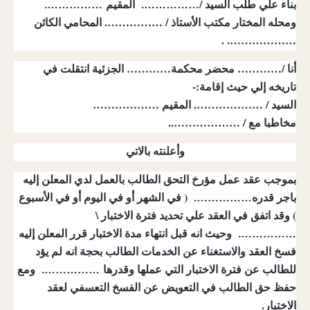
بناء علي طلب السيد /
المقيم
…………….
…………….
ومحله المختار مكتب الأستاذ / ……………. المحامي الكائن
………………. .
أنا /………… محضر محكمة………… الجزئية انتقلت في
تاريخه إلي حيث إقامة:-
السيد / ………………. المقيم ………………
مخاطبا مع / ………………..
وأعلنته بالاتي
بموجب عقد عمل مؤرخ التحق الطالب بالعمل لدي المعلن إليه
باجر قدره
( في الشهر أو في اليوم أو في الأسبوع
…………….
) وقد اتفق في العقد علي تحديد فترة الاختبار \
وحيث انه قبل انتهاء مدة الاختبار قرر المعلن إليه
…………….
فسخ العقد والاستغناء عن الخدمات الطالب بحجة انه لم يؤد
للطالب عن فترة الاختبار التي عملها وقدرها
ومع
…………….
حفظ حق الطالب في التعويض عن الفسخ التعسفي لعقد
الاختبار.