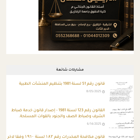
مشاركات شائعة
قانون رقم 51 لسنة 1981 بتنظيم المنشآت الطبية
8/05/2025
ِالقانون رقم 123 لسنة 1981 - إصدار قانون خدمة ضباط
الشرف وضباط الصف والجنود بالقوات المسلحة.
6/14/2025
قانون مكافحة المخدرات رقم ۱۸۲ لسنة ۱۹٦۰ وفقا لاخر