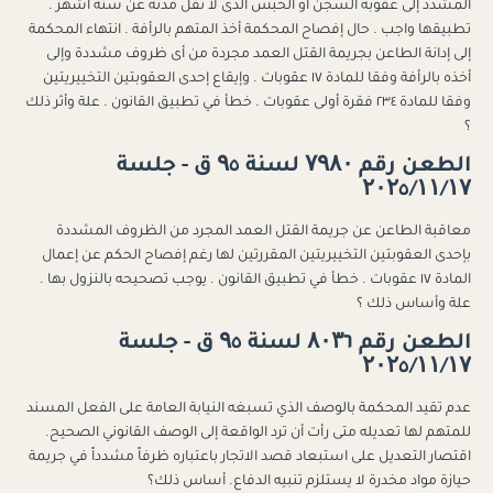
المشدد إلى عقوبة السجن أو الحبس الذى لا تقل مدته عن ستة أشهر .
تطبيقها واجب . حال إفصاح المحكمة أخذ المتهم بالرأفة . انتهاء المحكمة
إلى إدانة الطاعن بجريمة القتل العمد مجردة من أى ظروف مشددة وإلى
أخذه بالرأفة وفقا للمادة ١٧ عقوبات . وإيقاع إحدى العقوبتين التخييريتين
وفقا للمادة ٢٣٤ فقرة أولى عقوبات . خطأ في تطبيق القانون . علة وأثر ذلك
؟
الطعن رقم ۷۹۸۰ لسنة ۹٥ ق - جلسة
۲۰۲٥/۱۱/۱۷
معاقبة الطاعن عن جريمة القتل العمد المجرد من الظروف المشددة
بإحدى العقوبتين التخييريتين المقررتين لها رغم إفصاح الحكم عن إعمال
المادة ١٧ عقوبات . خطأ في تطبيق القانون . يوجب تصحيحه بالنزول بها .
علة وأساس ذلك ؟
الطعن رقم ۸۰۳٦ لسنة ۹٥ ق - جلسة
۲۰۲٥/۱۱/۱۷
عدم تقيد المحكمة بالوصف الذي تسبغه النيابة العامة على الفعل المسند
للمتهم لها تعديله متى رأت أن ترد الواقعة إلى الوصف القانوني الصحيح.
اقتصار التعديل على استبعاد قصد الاتجار باعتباره ظرفاً مشدداً في جريمة
حيازة مواد مخدرة لا يستلزم تنبيه الدفاع. أساس ذلك؟