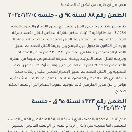
مجرد من أي ظرف من الظروف المشددة.
الطعن رقم ۸۸ لسنة ۹٤ ق - جلسة ۲۰۲٥/۱۲/۰٤
ظرف الارتباط بين جريمتي القتل العمد مع سبق الإصرار والسرقة المادة
234 / 3 . مناط توافره ؟ إثبات الحكم مقارفة الطاعن للقتل بقصد سرقة
المجني عليه. يوفر في حقه جريمة القتل العمد المرتبط بجنحة سرقة. لا
يوجد في القانون ما يحول دون الجمع بين جريمة القتل العمد مع سبق
الإصرار المنصوص عليها في المادتين ۲۳۰، ۲۳۱ من قانون العقوبات
وجريمة القتل العمد المرتبط بجنحة السرقة المنصوص عليها في الفقرة
الأخيرة من المادة ٢٣٤ من ذات القانون متى توافرت أركانها . توافر رابطة
السببية بين القتل العمد مع سبق الإصرار للمجني عليه وارتكاب جنحة
سرقة التي كانت الغرض المقصود منه بما يتحقق به الظرف المشدد أثره :
توافر أي من هذين الظرفين كاف لتوقيع عقوبة الإعدام التي أوقعها الحكم.
صحيح .
الطعن رقم ٤۳۳۳ لسنة ۹٥ ق - جلسة
۲۰۲٥/۱۲/۰۲
عدم تقيد المحكمة بالوصف الذي تسبغه النيابة العامة على الفعل المسند
للمتهم . لها تعديله متى رأت أن ترد الواقعة إلى الوصف القانوني السليم .