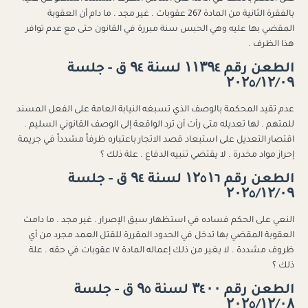
بالفقرة الثانية من المادة 267 عقوبات . غير مجد . ما دام أن العقوبة
المقضي بها عليه وهي الحبس سنة مبررة في القانون حتى مع عدم توافر
هذا الظرف .
الطعن رقم ۱۱۳۹٤ لسنة ۹٤ ق - جلسة
۲۰۲٥/۱۲/۰۹
عدم تقيد المحكمة بالوصف الذي تسبغه النيابة العامة على الفعل المسند
للمتهم . لها تعديله متى رأت أن ترد الواقعة إلى الوصف القانوني السليم .
اقتصار التعديل على استبعاد قصد الاتجار باعتباره ظرفاً مشدداً في جريمة
إحراز مواد مخدرة . لا يقتضي تنبيه الدفاع . علة ذلك ؟
الطعن رقم ۱۲٥۱٦ لسنة ۹٤ ق - جلسة
۲۰۲٥/۱۲/۰۹
النعي على الحكم فساده في استظهار سبق الإصرار . غير مجد . ما دامت
العقوبة المقضي بها تدخل في الحدود المقررة للقتل العمد مجرد من أي
ظروف مشددة . لا يغير من ذلك إعماله المادة ١٧ عقوبات في حقه . علة
ذلك ؟
الطعن رقم ۳٤۰۰ لسنة ۹٥ ق - جلسة
۲۰۲٥/۱۲/۰۸