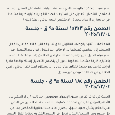
عدم تقيد المحكمة بالوصف الذي تسبغه النيابة العامة على الفعل المسند
للمتهم . اقتصار التعديل على استبعاد قصد الاتجار باعتباره ظرفاً مشدداً
في جريمة إحراز مواد مخدرة . لا يقتضي تنبيه الدفاع . علة ذلك ؟
الطعن رقم ۱٤۳٤۳ لسنة ۹٥ ق - جلسة
۲۰۲٥/۱۲/۰٤
المحكمة لا تتقيد بالوصف القانوني الذي تسبغه النيابة العامة على الفعل
المسند إلى المتهم. تعديلها له. لا مانع. حد ذلك؟ . كون مرد التعديل هو
عدم قيام الدليل على توافر قصد الاتجار لدى الطاعن واستبعاد هذا القصد
باعتباره ظرفاً مشدداً للعقوبة . دون أن يتضمن التعديل إسناد واقعة مادية
أو إضافة عناصر جديدة تختلف عن الأولى . لا يستلزم لفت نظر الدفاع . نعي
الطاعن في هذا الخصوص غير مقبول.
الطعن رقم ۱۸٤ لسنة ۹٥ ق - جلسة
۲۰۲٥/۱۲/۰٤
البحث في توافر ظرفي سبق الإصرار. موضوعي. حد ذلك ؟ إيراد الحكم من
الأدلة والقرائن ما يكفي لتحققه. كفايته . لا مصلحة للطاعنين في النعي
على الحكم بشأن ظرف سبق الإصرار. ما دامت العقوبة المقضي بها عن
كل منهم وهي السجن المؤبد تدخل في الحدود المُقررة لجناية القتل العمد