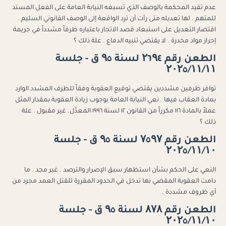
عدم تقيد المحكمة بالوصف الذي تسبغه النيابة العامة على الفعل المسند
للمتهم . لها تعديله متى رأت أن ترد الواقعة إلى الوصف القانوني السليم .
اقتصار التعديل على استبعاد قصد الاتجار باعتباره ظرفاً مشدداً في جريمة
إحراز مواد مخدرة . لا يقتضي تنبيه الدفاع . علة ذلك ؟
الطعن رقم ۲٦۹٤ لسنة ۹٥ ق - جلسة
۲۰۲٥/۱۱/۱۱
توافر ظرفين مشددين يقتضي توقيع العقوبة وفقاً للظرف المشدد الوارد
بمادة العقاب فيها . نعي النيابة العامة بوجوب زيادة العقوبة بمقدار المثل
عملاً بالمادة ١١٦ مكرراً من القانون ١٢ لسنة ١٩٩٦ المعدَّل. غير مقبول . علة
ذلك ؟
الطعن رقم ۷٥۹۷ لسنة ۹٥ ق - جلسة
۲۰۲٥/۱۱/۱۰
النعي على الحكم بشأن استظهار سبق الإصرار والترصد . غير مجد . ما
دامت العقوبة المقضي بها تدخل في الحدود المقررة للقتل العمد مجرد من
أي ظروف مشددة .
الطعن رقم ۸۷۸ لسنة ۹٥ ق - جلسة
۲۰۲٥/۱۱/۱۰