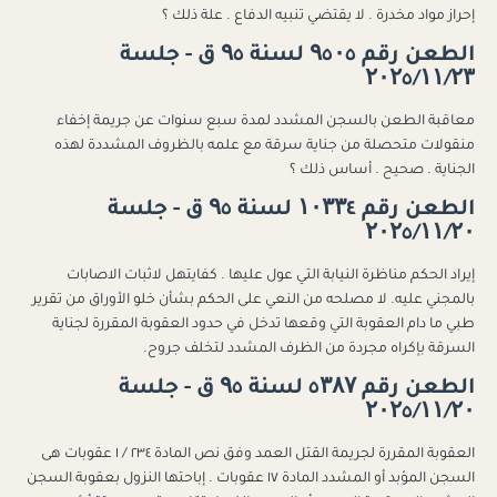
إحراز مواد مخدرة . لا يقتضي تنبيه الدفاع . علة ذلك ؟
الطعن رقم ۹٥۰٥ لسنة ۹٥ ق - جلسة
۲۰۲٥/۱۱/۲۳
معاقبة الطعن بالسجن المشدد لمدة سبع سنوات عن جريمة إخفاء
منقولات متحصلة من جناية سرقة مع علمه بالظروف المشددة لهذه
الجناية . صحيح . أساس ذلك ؟
الطعن رقم ۱۰۳۳٤ لسنة ۹٥ ق - جلسة
۲۰۲٥/۱۱/۲۰
إيراد الحكم مناظرة النيابة التي عول عليها . كفايتهل لاثبات الاصابات
بالمجني عليه. لا مصلحه من النعي على الحكم بشأن خلو الأوراق من تقرير
طبي ما دام العقوبة التي وقعها تدخل في حدود العقوبة المقررة لجناية
السرقة بإكراه مجردة من الظرف المشدد لتخلف جروح.
الطعن رقم ٥۳۸۷ لسنة ۹٥ ق - جلسة
۲۰۲٥/۱۱/۲۰
العقوبة المقررة لجريمة القتل العمد وفق نص المادة ٢٣٤ / ١ عقوبات هى
السجن المؤبد أو المشدد المادة ١٧ عقوبات . إباحتها النزول بعقوبة السجن