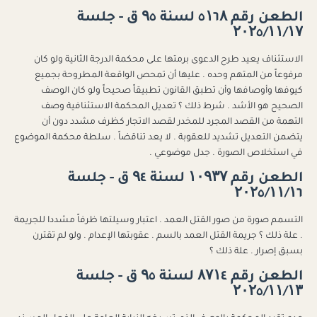
الطعن رقم ٥۱٦۸ لسنة ۹٥ ق - جلسة
۲۰۲٥/۱۱/۱۷
الاستئناف يعيد طرح الدعوى برمتها على محكمة الدرجة الثانية ولو كان
مرفوعاً من المتهم وحده . عليها أن تمحص الواقعة المطروحة بجميع
كيوفها وأوصافها وأن تطبق القانون تطبيقاً صحيحاً ولو كان الوصف
الصحيح هو الأشد . شرط ذلك ؟ تعديل المحكمة الاستئنافية وصف
التهمة من القصد المجرد للمخدر لقصد الاتجار كظرف مشدد دون أن
يتضمن التعديل تشديد للعقوبة . لا يعد تناقضاً . سلطة محكمة الموضوع
في استخلاص الصورة . جدل موضوعي .
الطعن رقم ۱۰۹۳۷ لسنة ۹٤ ق - جلسة
۲۰۲٥/۱۱/۱٦
التسمم صورة من صور القتل العمد . اعتبار وسيلتها ظرفاً مشددا للجريمة
. علة ذلك ؟ جريمة القتل العمد بالسم . عقوبتها الإعدام . ولو لم تقترن
بسبق إصرار . علة ذلك ؟
الطعن رقم ۸۷۱٤ لسنة ۹٥ ق - جلسة
۲۰۲٥/۱۱/۱۳