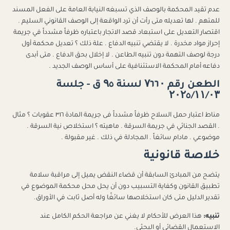
عدم تقيد المحكمة بالوصف الذي تسبغه النيابة العامة على الفعل المسند
للمتهم . لها تعديله متى رأت أن ترد الواقعة إلى الوصف القانوني السليم .
اقتصار التعديل على استبعاد قصد الاتجار باعتباره ظرفاً مشدداً في جريمة
إحراز مواد مخدرة . لا يقتضي تنبيه الدفاع . علة ذلك ؟ تعديل محكمة أول
درجة لوصف التهمة دون تنبيه الطاعن . لا إخلال بحق الدفاع . متى أبدى
دفاعه أمام المحكمة الاستئنافية على أساس الوصف الجديد .
الطعن رقم ۷٦٦۰ لسنة ۹٥ ق - جلسة
۲۰۲٥/۱۱/۰۳
مناط اعتبار حمل السلاح ظرفاً مشدداً فى جريمة المادة ٣١٦ عقوبات ؟ مثال
. القصد الجنائي في جريمة السرقة . ماهيته ؟ استخلاص نية السرقة .
موضوعي . مادام سائغاً . المجادلة في ذلك . غير مقبولة .
خلاصة قانونية
يتضح من المبادئ السابقة أن قضاء النقض يميل إلى مراقبة سلامة
تطبيق القانون وكفاية التسبيب دون أن يحل محل محكمة الموضوع في
تقدير الدليل متى كان استخلاصها سائغًا وله أصل ثابت في الأوراق.
تنبيه:
هذا العرض للأحكام لا يغني عن مراجعة الحكم الكامل عند
الاستعمال القضائي أو البحثي.