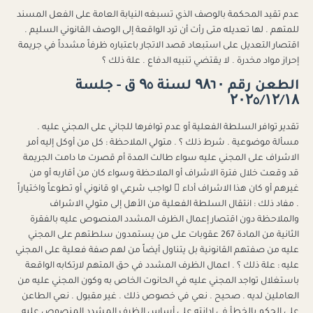
عدم تقيد المحكمة بالوصف الذي تسبغه النيابة العامة على الفعل المسند
للمتهم . لها تعديله متى رأت أن ترد الواقعة إلى الوصف القانوني السليم .
اقتصار التعديل على استبعاد قصد الاتجار باعتباره ظرفاً مشدداً في جريمة
إحراز مواد مخدرة . لا يقتضي تنبيه الدفاع . علة ذلك ؟
الطعن رقم ۹۸٦۰ لسنة ۹٥ ق - جلسة
۲۰۲٥/۱۲/۱۸
تقدير توافر السلطة الفعلية أو عدم توافرها للجاني على المجني عليه .
مسألة موضوعية . شرط ذلك ؟ . متولي الملاحظة : كل من أوكل إليه أمر
الاشراف على المجني عليه سواء طالت المدة أم قصرت ما دامت الجريمة
قد وقعت خلال فترة الاشراف أو الملاحظة وسواء كان من أقاربه أو من
غيرهم أو كان هذا الاشراف أداء ً لواجب شرعي او قانوني أو تطوعاً واختياراً
. مفاد ذلك : انتقال السلطة الفعلية من الأهل إلى متولي الاشراف
والملاحظة دون اقتصار إعمال الظرف المشدد المنصوص عليه بالفقرة
الثانية من المادة 267 عقوبات على من يستمدون سلطتهم على المجني
عليه من صفتهم القانونية بل يتناول أيضاً من لهم صفة فعلية على المجني
عليه : علة ذلك ؟ . اعمال الظرف المشدد في حق المتهم لارتكابه الواقعة
باستغلال تواجد المجني عليه في الحانوت الخاص به وكون المجني عليه من
العاملين لديه . صحيح . نعي في خصوص ذلك . غير مقبول . نعي الطاعن
على الحكم بالخطأ في ادانته على أساس الظرف المشدد المنصوص عليه