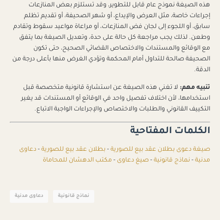
هذه الصيغة نموذج عام قابل للتطوير، وقد تستلزم بعض المنازعات
إجراءات خاصة، مثل العرض والإيداع، أو شهر الصحيفة، أو تقديم تظلم
سابق، أو اللجوء إلى لجان فض المنازعات، أو مراعاة مواعيد سقوط وتقادم
وطعن. لذلك يجب مراجعة كل حالة على حدة، وتعديل الصيغة بما يتفق
مع الوقائع والمستندات والاختصاص القضائي الصحيح، حتى تكون
الصحيفة صالحة للتداول أمام المحكمة وتؤدي الغرض منها بأعلى درجة من
الدقة.
تنبيه مهم:
لا تغني هذه الصيغة عن استشارة قانونية متخصصة قبل
استخدامها، لأن اختلاف تفصيل واحد في الوقائع أو المستندات قد يغير
التكييف القانوني والطلبات والاختصاص والإجراءات الواجبة الاتباع.
الكلمات المفتاحية
صيغة دعوى بطلان عقد بيع للصورية
-
بطلان عقد بيع للصورية
-
دعاوى
مدنية
-
نماذج قانونية
-
صيغ دعاوى
-
مكتب الدهشان للمحاماة
نماذج قانونية
دعاوى مدنية