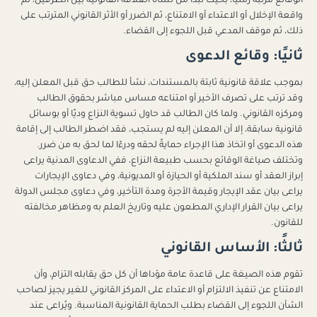
الوقائع مرتبة زمنيًا، بحيث تبدأ من نشأة العلاقة القانونية بين الطرفين، ثم
واقعة الإخلال أو الاعتداء أو الامتناع، ثم الضرر أو الأثر القانوني المترتب على
ذلك، ثم موقف المدعي قبل اللجوء إلى القضاء.
ثانيًا: وقائع الدعوى
بموجب علاقة قانونية ثابتة بالمستندات، نشأ للطالب حق قبل المعلن إليه،
وقد ترتب على تصرف الأخير أو امتناعه مساس مباشر بحقوق الطالب
ومركزه القانوني. ولما كان الطالب قد حاول تسوية النزاع وديًا أو بوسائل
قانونية سابقة، إلا أن المعلن إليه لم يستجب، فقد اضطر الطالب إلى إقامة
هذه الدعوى أو اتخاذ هذا الإجراء حمايةً لحقه ودرءًا لما لحق به من ضرر.
وتختلف صياغة الوقائع بحسب طبيعة النزاع، ففي الدعاوى المدنية يراعى
إبراز العقد أو سند الملكية أو الحيازة أو المديونية، وفي دعاوى الإيجارات
يراعى بيان عقد الإيجار وقيمة الأجرة ومدة التأخير، وفي دعاوى مجلس الدولة
يراعى بيان القرار الإداري المطعون عليه وتاريخ العلم به ومظاهر مخالفته
للقانون.
ثالثًا: الأساس القانوني
تقوم هذه الصيغة على قاعدة عامة مؤداها أن كل حق يقابله التزام، وأن
الامتناع عن تنفيذ الالتزام أو الاعتداء على المركز القانوني للغير يجيز لصاحب
الشأن اللجوء إلى القضاء بطلب الحماية القانونية المناسبة. ويُراعى عند