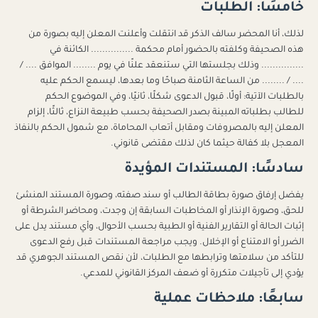
خامسًا: الطلبات
لذلك، أنا المحضر سالف الذكر قد انتقلت وأعلنت المعلن إليه بصورة من
هذه الصحيفة وكلفته بالحضور أمام محكمة ............... الكائنة في
............... وذلك بجلستها التي ستنعقد علنًا في يوم ........ الموافق .... /
.... / ........ من الساعة الثامنة صباحًا وما بعدها، ليسمع الحكم عليه
بالطلبات الآتية: أولًا، قبول الدعوى شكلًا، ثانيًا، وفي الموضوع الحكم
للطالب بطلباته المبينة بصدر الصحيفة بحسب طبيعة النزاع، ثالثًا، إلزام
المعلن إليه بالمصروفات ومقابل أتعاب المحاماة، مع شمول الحكم بالنفاذ
المعجل بلا كفالة حيثما كان لذلك مقتضى قانوني.
سادسًا: المستندات المؤيدة
يفضل إرفاق صورة بطاقة الطالب أو سند صفته، وصورة المستند المنشئ
للحق، وصورة الإنذار أو المخاطبات السابقة إن وجدت، ومحاضر الشرطة أو
إثبات الحالة أو التقارير الفنية أو الطبية بحسب الأحوال، وأي مستند يدل على
الضرر أو الامتناع أو الإخلال. ويجب مراجعة المستندات قبل رفع الدعوى
للتأكد من سلامتها وترابطها مع الطلبات، لأن نقص المستند الجوهري قد
يؤدي إلى تأجيلات متكررة أو ضعف المركز القانوني للمدعي.
سابعًا: ملاحظات عملية