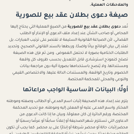
والملاحظات العملية.
صيغة دعوى بطلان عقد بيع للصورية
تُعد
دعوى بطلان عقد بيع للصورية
من الصيغ العملية التي يحتاج إليها
المحامي أو صاحب الشأن عند إعداد ملف الدعوى أو الإنذار أو الطلب
القضائي، لأن الصياغة القانونية السليمة لا تقتصر على ترتيب العبارات، بل
تمتد إلى بيان الوقائع بيانًا واضحًا، وربطها بالسند القانوني الصحيح، وتحديد
الطلبات الختامية بصورة لا تحتمل الغموض. ومن ثم فإن هذه الصيغة
تصلح كنموذج استرشادي قابل للتعديل بحسب ظروف كل واقعة
ومستنداتها، ولا يُنصح باستخدامها بصورة آلية دون مراجعة بيانات
الخصوم، وتاريخ الواقعة، والمستندات الدالة عليها، والاختصاص القيمي
والنوعي والمحلي للمحكمة المختصة.
أولًا: البيانات الأساسية الواجب مراعاتها
يلزم عند إعداد هذه الصحيفة إثبات اسم المدعي أو الطالب وصفته وموطنه
المختار، واسم المدعى عليه أو المعلن إليه وموطنه، مع تحديد المحكمة
المختصة، ورقم الدائرة إن كان معلومًا، وبيان ما إذا كانت الدعوى من
الدعاوى التي تستلزم شهر الصحيفة أو إعلانًا سابقًا أو عرضًا رسميًا أو
محضر إثبات حالة أو محضر شرطة أو إنذارًا على يد محضر. كما يجب أن تكون