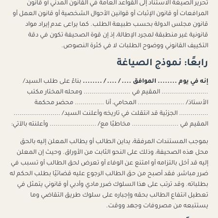
تحرير الصيغة الاستناد إلى القواعد العامة في القانون المدني أو قانون
المرافعات أو قانون الإثبات أو قوانين الأحوال الشخصية أو قانون العمل أو
قانون مجلس الدولة بحسب طبيعة الطلب. كما يراعى عدم إيراد مواد
قانونية غير منطبقة لمجرد الإطالة، إذ إن قوة الصحيفة تكون في دقة
التكييف القانوني ووضوح الطلبات لا في كثرة النصوص.
رابعًا: نموذج الصياغة
إنه في يوم ........ الموافق .... / .... / ........
بناءً على طلب السيد/
........................ المقيم في ........................ ومحله المختار مكتب
الأستاذ/ ........................ المحامي، أنا ............... محضر محكمة
............... الجزئية قد انتقلت في تاريخه وأعلنت السيد/ ........................
المقيم في ........................ مخاطبًا مع/ ........................ وأعلنته بالآتي:
بموجب المستندات المرفقة، يداين الطالب أو يطالب المعلن إليه بالحق
محل هذه الصحيفة، وذلك على النحو الثابت من الأوراق. وحيث إن المعلن
إليه قد أخل بالتزامه أو امتنع عن الوفاء أو تعرض لحق الطالب أو تسبب في
ضرر مباشر، فقد أصبح من حق الطالب الرجوع عليه قضائيًا بطلب الحكم له
بطلباته. وقد ترتب على هذا السلوك ضرر مادي وأدبي أو قانوني يتمثل في
تعطيل انتفاع الطالب بحقه وإجباره على سلوك طريق التقاضي وما
يستتبعه من مصروفات وجهد ووقت.