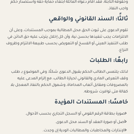
وحقوقه الثابتة، فقد أقام دعواه الماثلة ابتغاء حماية حقه واستصدار حكم
واجب النفاذ.
ثالثًا: السند القانوني والواقعي
تقوم الدعوى على ثبوت الحق محل المطالبة بموجب المستندات، وعلى أن
الالتزامات يجب تنفيذها بحسن نية، وأن كل إخلال يترتب عليه حق الدائن في
طلب التنفيذ العيني أو الفسخ أو التعويض بحسب طبيعة الالتزام وظروف
النزاع.
رابعًا: الطلبات
لذلك يلتمس الطالب الحكم بقبول الدعوى شكلًا، وفي الموضوع بـ طلب
وقف التعرض المادي والقانوني لحيازة الطالب، مع إلزام المدعى عليه
بالمصروفات ومقابل أتعاب المحاماة، وشمول الحكم بالنفاذ المعجل بلا
كفالة متى توافرت شروطه.
خامسًا: المستندات المؤيدة
صورة بطاقة الرقم القومي أو السجل التجاري بحسب الأحوال.
أصل أو صورة العقد أو السند محل الدعوى.
الإنذارات والمخاطبات والمطالبات الودية إن وجدت.