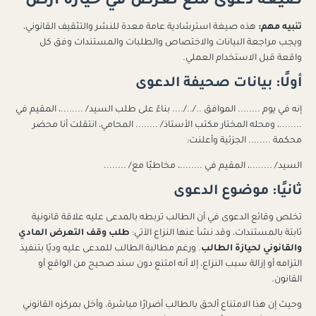
صيغة دعوى منع تعرض في حيازة أرض
تنبيه مهم:
هذه صيغة استرشادية عامة معدة للنشر والتثقيف القانوني،
ويجب مراجعة البيانات والاختصاص والطلبات والمستندات وفق كل
واقعة قبل الاستخدام العملي.
أولًا: بيانات صحيفة الدعوى
إنه في يوم ........ الموافق ../../.... بناءً على طلب السيد/ ........، المقيم في
........، ومحله المختار مكتب الأستاذ/ ........ المحامي، انتقلت أنا محضر
محكمة ........ الجزئية وأعلنت:
السيد/ ........، المقيم في ........، مخاطبًا مع/ ........
ثانيًا: موضوع الدعوى
تخلص وقائع الدعوى في أن الطالب تربطه بالمدعى عليه علاقة قانونية
ثابتة بالمستندات، وقد نشأ عنها النزاع الآتي:
طلب وقف التعرض المادي
والقانوني لحيازة الطالب
. ورغم مطالبة الطالب للمدعى عليه وديًا بتنفيذ
التزامه أو إزالة سبب النزاع، إلا أنه امتنع دون سند صحيح من الواقع أو
القانون.
وحيث إن هذا الامتناع ألحق بالطالب أضرارًا مباشرة، وأخل بمركزه القانوني