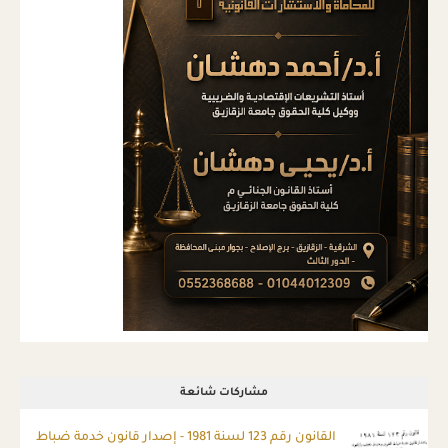
مشاركات شائعة
ِالقانون رقم 123 لسنة 1981 - إصدار قانون خدمة ضباط