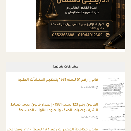
مشاركات شائعة
قانون رقم 51 لسنة 1981 بتنظيم المنشآت الطبية
8/05/2025
ِالقانون رقم 123 لسنة 1981 - إصدار قانون خدمة ضباط
الشرف وضباط الصف والجنود بالقوات المسلحة.
6/14/2025
قانون مكافحة المخدرات رقم ۱۸۲ لسنة ۱۹٦۰ وفقا لاخر