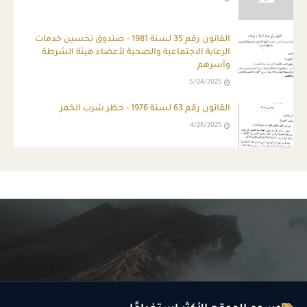
القانون رقم 35 لسنة 1981 - صندوق تحسين خدمات
الرعاية الاجتماعية والصحية لأعضاء هيئة الشرطة
وأسرهم
5/04/2025
القانون رقم 63 لسنة 1976 - حظر شرب الخمر
4/26/2025