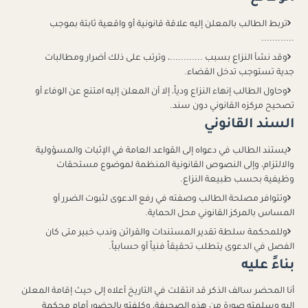
تربط الطالب بالمعلن إليه علاقة قانونية أو واقعية ثابتة بموجب
............
وقد نشأ النزاع بسبب ............، وترتب على ذلك أضرار ومطالبات
جدية تستوجب تدخل القضاء.
وحاول الطالب إنهاء النزاع ودياً، إلا أن المعلن إليه امتنع عن الوفاء أو
تصحيح مركزه القانوني دون سند.
السند القانوني
يستند الطالب في دعواه إلى القواعد العامة في الإثبات والمسؤولية
والالتزام، وإلى النصوص القانونية المنظمة لموضوع مستحقات
وظيفية بحسب طبيعة النزاع.
وتتوافر مصلحة الطالب وصفته في رفع الدعوى لثبوت الضرر أو
المساس بالمركز القانوني محل الحماية.
وللمحكمة سلطة تقدير المستندات والقرائن وندب خبير متى كان
الفصل في الدعوى يتطلب تحقيقاً فنياً أو حسابياً.
بناءً عليه
أنا المحضر سالف الذكر قد انتقلت في التاريخ أعلاه إلى حيث إقامة المعلن
إليه وسلمته صورة من هذه الصحيفة، وكلفته بالحضور أمام محكمة