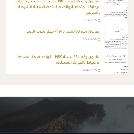
القانون رقم 35 لسنة 1981 - صندوق تحسين خدمات
الرعاية الاجتماعية والصحية لأعضاء هيئة الشرطة
وأسرهم
5/04/2025
القانون رقم 63 لسنة 1976 - حظر شرب الخمر
4/26/2025
القانون رقم 234 لسنة 1959 - قواعد خدمة الضباط
الاحتياط بالقوات المسلحة
6/01/2025