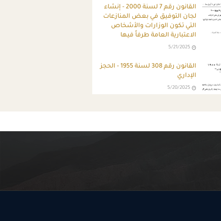
القانون رقم 7 لسنة 2000 - إنشاء
لجان التوفيق في بعض المنازعات
التي تكون الوزارات والأشخاص
الاعتبارية العامة طرفاً فيها
5/21/2025
القانون رقم 308 لسنة 1955 - الحجز
الإداري
5/20/2025