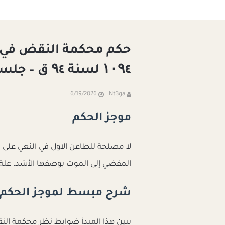
حكم محكمة النقض في 
۱۰۹٤ لسنة ۹٤ ق – جلسة ۲۰۲٥/۰٤/۱٥
6/19/2026
Nt3ga
موجز الحكم
لا مصلحة للطاعن الاول في النعي على 
المفضي إلى الموت بوصفها الأشد. علة 
شرح مبسط لموجز الحكم
يبين هذا المبدأ ضوابط نظر محكمة ال