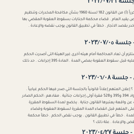
المواد 394 و 395 و 528/1 إجراءات جنائية و 46 مكرراً (أ) من القانون 182 لسنة 1960 بشأن مكافحة المخدرات وتنظيم
لخاص يقيد العام . قضاء محكمة الجنايات بسقوط العقوبة المقضي بها
خدر بقصد الاتجار . خطأ في تطبيق القانون يوجب نقضه والإعادة .
لزم أن تعاد المحاكمة أمام هيئه أخرى غير الهيئة التى أصدرت الحكم
الغيابي فى حالة حضور المحكوم عليه أو القبض عليه قبل سقوط العقوبة بمضي المدة . المادة 395 إجراءات . حد ذلك
فادها ؟ إعلان المتهم إعلاناً قانونياً بالجلسة التي صدر فيها الحكم غيابياً .
أثره : صحة اتصال الدعوى بمحكمة الجنايات . المواد 394 و395 و528 فقرة أولى إجراءات جنائية . مفادهم : الحكم الصادر
ت عن واقعة يعتبرها القانون جناية . يخضع لمدة السقوط المقررة
على المتهم قبل انقضاء المدة المقررة لسقوط العقوبة وقضاء
المدة . خطأ في تطبيق القانون . يوجب نقض الحكم . خطأ محكمة
قض والإعادة . علة ذلك ؟