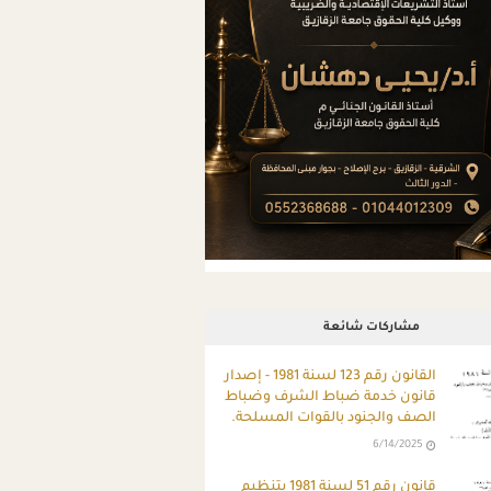
مشاركات شائعة
ِالقانون رقم 123 لسنة 1981 - إصدار
قانون خدمة ضباط الشرف وضباط
الصف والجنود بالقوات المسلحة.
6/14/2025
قانون رقم 51 لسنة 1981 بتنظيم