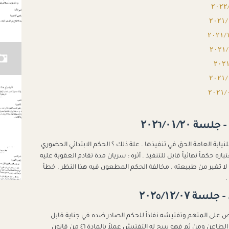
نيابة العامة الحق في تنفيذها . علة ذلك ؟ الحكم الابتدائي الحضوري
اره حكماً نهائياً قابل للتنفيذ . أثره : سريان مدة تقادم العقوبة عليه
ه لا تغير من طبيعته . مخالفة الحكم المطعون فيه هذا النظر . خطأ
.
ض على المتهم وتفتيشه نفاذاً للحكم الصادر ضده في جناية قابل
للتنفيذ قانوناً ويجيز لضابط الواقعة القبض على الطاعن ومن ثم فهو يبيح له التفتيش عملاً بالمادة ٤٦ من قانون