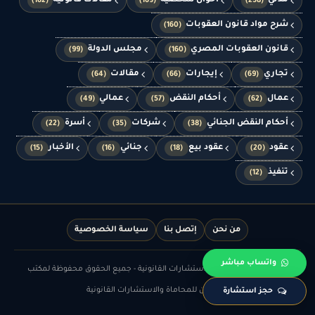
مدني
أحوال شخصية
مقالات قانونية
(162)
(169)
(238)
شرح مواد قانون العقوبات
(160)
قانون العقوبات المصري
مجلس الدولة
(99)
(160)
تجاري
إيجارات
مقالات
(64)
(66)
(69)
عمال
أحكام النقض
عمالي
(49)
(57)
(62)
أحكام النقض الجنائي
شركات
أسرة
(22)
(35)
(38)
عقود
عقود بيع
جنائي
الأخبار
(15)
(16)
(18)
(20)
تنفيذ
(12)
من نحن
إتصل بنا
سياسة الخصوصية
واتساب مباشر
© الدهشان للمحاماة والاستشارات القانونية - جميع الحقوق محفوظة لمكتب
الدهشان للمحاماة والاستشارات القانونية
حجز استشارة