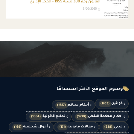
القانون رقم 308 لسنة 1955 - الحجز الإداري
5/20/2025
وسوم الموقع الأكثر استخدامًا
قوانين
(1703)
أحكام محاكم
(1687)
أحكام محكمة النقض
نماذج قانونية
(1084)
(1630)
مدني
مقالات قانونية
أحوال شخصية
(169)
(171)
(238)