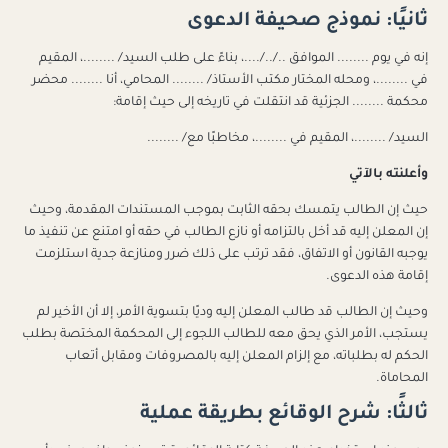
ثانيًا: نموذج صحيفة الدعوى
إنه في يوم ........ الموافق ../../....، بناءً على طلب السيد/ ........، المقيم
في ........، ومحله المختار مكتب الأستاذ/ ........ المحامي، أنا ........ محضر
محكمة ........ الجزئية قد انتقلت في تاريخه إلى حيث إقامة:
السيد/ ........، المقيم في ........، مخاطبًا مع/ ........
وأعلنته بالآتي
حيث إن الطالب يتمسك بحقه الثابت بموجب المستندات المقدمة، وحيث
إن المعلن إليه قد أخل بالتزامه أو نازع الطالب في حقه أو امتنع عن تنفيذ ما
يوجبه القانون أو الاتفاق، فقد ترتب على ذلك ضرر ومنازعة جدية استلزمت
إقامة هذه الدعوى.
وحيث إن الطالب قد طالب المعلن إليه وديًا بتسوية الأمر، إلا أن الأخير لم
يستجب، الأمر الذي يحق معه للطالب اللجوء إلى المحكمة المختصة بطلب
الحكم له بطلباته، مع إلزام المعلن إليه بالمصروفات ومقابل أتعاب
المحاماة.
ثالثًا: شرح الوقائع بطريقة عملية