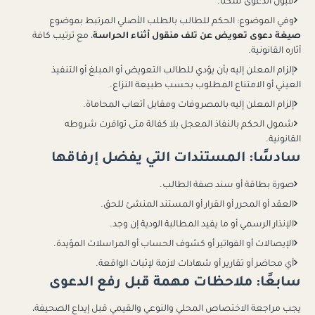
قبول الدعوى شكلًا.
وفي الموضوع: الحكم للطالب بالطلب الأصلي المرتبط بموضوع
صيغة دعوى تعويض عن تلف منقول أثناء الحراسة
، مع ترتيب كافة
آثاره القانونية.
إلزام المعلن إليه بأن يؤدي للطالب التعويض أو المبلغ أو التنفيذ
العيني أو الامتناع المطلوب بحسب طبيعة النزاع.
إلزام المعلن إليه بالمصروفات ومقابل أتعاب المحاماة.
شمول الحكم بالنفاذ المعجل بلا كفالة متى توافرت شروطه
القانونية.
سادسًا: المستندات التي يفضل إرفاقها
صورة بطاقة أو سند صفة الطالب.
العقد أو المحرر أو القرار أو المستند المنشئ للحق.
الإنذار الرسمي أو ما يفيد المطالبة الودية إن وجد.
الإيصالات أو الفواتير أو كشوف الحساب أو المراسلات المؤيدة.
أي محاضر أو تقارير أو شهادات لازمة لإثبات الواقعة.
سابعًا: ملاحظات مهمة قبل رفع الدعوى
يجب مراجعة الاختصاص المحلي والنوعي والقيمي قبل إيداع الصحيفة،