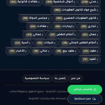
مدني
أحوال شخصية
مقالات قانونية
(162)
(169)
(238)
شرح مواد قانون العقوبات
(160)
قانون العقوبات المصري
مجلس الدولة
(99)
(160)
تجاري
إيجارات
مقالات
(64)
(66)
(69)
عمال
أحكام النقض
عمالي
(49)
(57)
(62)
أحكام النقض الجنائي
شركات
أسرة
(22)
(35)
(38)
عقود
عقود بيع
جنائي
الأخبار
(15)
(16)
(18)
(20)
تنفيذ
(12)
من نحن
إتصل بنا
سياسة الخصوصية
واتساب مباشر
© الدهشان للمحاماة والاستشارات القانونية - جميع الحقوق محفوظة لمكتب
الدهشان للمحاماة والاستشارات القانونية
حجز استشارة