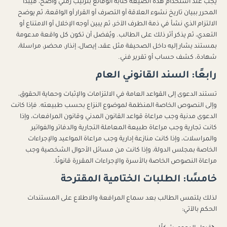
يجب عند استخدام هذه الصيغة كتابة الوقائع بترتيب زمني واضح، فيبدأ
المحرر ببيان تاريخ نشوء العلاقة أو التصرف أو القرار أو الواقعة، ثم يوضح
الالتزام الذي نشأ في ذمة الطرف الآخر، ثم يبين أوجه الإخلال أو الامتناع أو
التعدي، ثم يذكر أثر ذلك على الطالب. ويُفضل أن تكون كل واقعة مدعومة
بمستند يشار إليه داخل الصحيفة مثل عقد، إيصال، إنذار، محضر، مراسلة،
شهادة، كشف حساب أو تقرير فني.
رابعًا: السند القانوني العام
تستند الدعوى إلى القواعد العامة في الالتزامات والإثبات وحماية الحقوق،
وإلى النصوص الخاصة المنظمة لموضوع النزاع بحسب طبيعته. فإذا كانت
الدعوى مدنية وجب مراعاة قواعد القانون المدني وقانون المرافعات، وإذا
كانت تجارية وجب مراعاة طبيعة المعاملة التجارية والدفاتر والفواتير
والمراسلات، وإذا كانت منازعة إدارية وجب مراعاة المواعيد والإجراءات
الخاصة بمجلس الدولة، وإذا كانت من مسائل الأحوال الشخصية وجب
مراعاة النصوص الخاصة بالأسرة والإجراءات المقررة قانونًا.
خامسًا: الطلبات الختامية المقترحة
لذلك يلتمس الطالب بعد سماع المرافعة والاطلاع على المستندات
الحكم بالآتي: