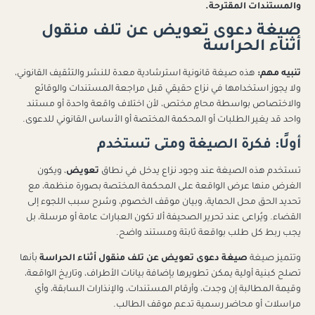
والمستندات المقترحة.
صيغة دعوى تعويض عن تلف منقول
أثناء الحراسة
تنبيه مهم:
هذه صيغة قانونية استرشادية معدة للنشر والتثقيف القانوني،
ولا يجوز استخدامها في نزاع حقيقي قبل مراجعة المستندات والوقائع
والاختصاص بواسطة محامٍ مختص، لأن اختلاف واقعة واحدة أو مستند
واحد قد يغير الطلبات أو المحكمة المختصة أو الأساس القانوني للدعوى.
أولًا: فكرة الصيغة ومتى تستخدم
تستخدم هذه الصيغة عند وجود نزاع يدخل في نطاق
تعويض
، ويكون
الغرض منها عرض الواقعة على المحكمة المختصة بصورة منظمة، مع
تحديد الحق محل الحماية، وبيان موقف الخصوم، وشرح سبب اللجوء إلى
القضاء. ويُراعى عند تحرير الصحيفة ألا تكون العبارات عامة أو مرسلة، بل
يجب ربط كل طلب بواقعة ثابتة ومستند واضح.
وتتميز صيغة
صيغة دعوى تعويض عن تلف منقول أثناء الحراسة
بأنها
تصلح كبنية أولية يمكن تطويرها بإضافة بيانات الأطراف، وتاريخ الواقعة،
وقيمة المطالبة إن وجدت، وأرقام المستندات، والإنذارات السابقة، وأي
مراسلات أو محاضر رسمية تدعم موقف الطالب.