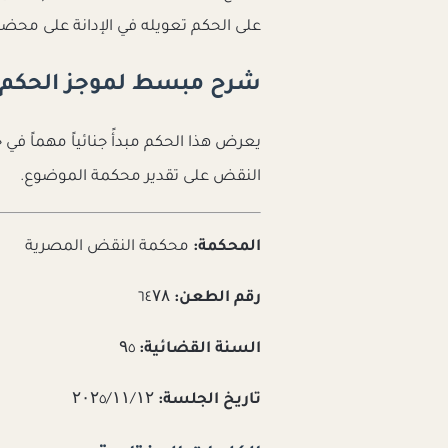
على الحكم تعويله في الإدانة على محضر
شرح مبسط لموجز الحكم
يعرض هذا الحكم مبدأً جنائياً مهماً في ج
النقض على تقدير محكمة الموضوع.
المحكمة:
محكمة النقض المصرية
رقم الطعن:
٦٤۷۸
السنة القضائية:
۹٥
تاريخ الجلسة:
۲۰۲٥/۱۱/۱۲