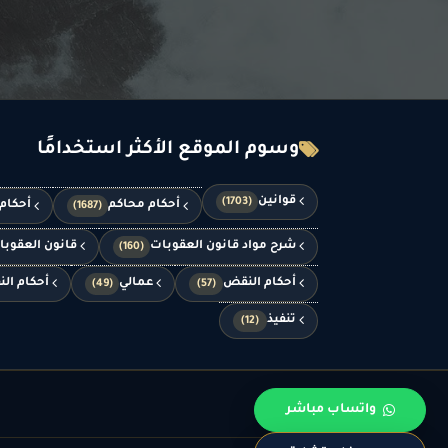
وسوم الموقع الأكثر استخدامًا
قوانين
(1703)
أحكام محاكم
أحكام
(1687)
شرح مواد قانون العقوبات
قانون العقوب
(160)
أحكام النقض
عمالي
أحكام الن
(49)
(57)
تنفيذ
(12)
واتساب مباشر