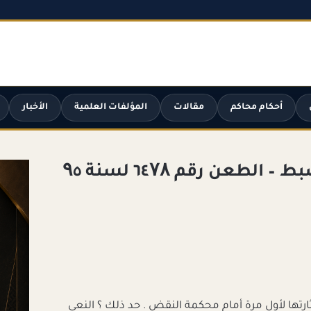
أحكام محاكم
مقالات
المؤلفات العلمية
الأخبار
الدفع بتزوير محضر الضبط – الطعن رقم ٦٤۷۸ لسنة ۹٥
ارتها لأول مرة أمام محكمة النقض . حد ذلك ؟ النعي