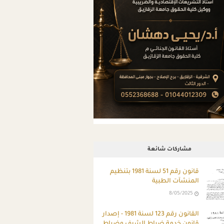
مشاركات شائعة
قانون رقم 51 لسنة 1981 بتنظيم
المنشآت الطبية
8/05/2025
ِالقانون رقم 123 لسنة 1981 - إصدار
قانون خدمة ضباط الشرف وضباط