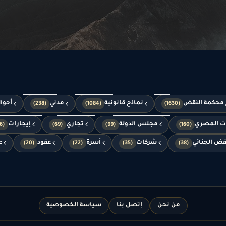
 محكمة النقض
نماذج قانونية
مدني
أحوا
(238)
(1084)
(1630)
ات المصري
مجلس الدولة
تجاري
إيجارات
(66)
(69)
(99)
(160)
قض الجنائي
شركات
أسرة
عقود
ع
(20)
(22)
(35)
(38)
من نحن
إتصل بنا
سياسة الخصوصية