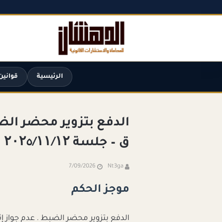
الرئيسية
قوانين
ق – جلسة ۲۰۲٥/۱۱/۱۲
7/09/2026
Nt3ga
موجز الحكم
الدفع بتزوير محضر الضبط . عدم جواز إث