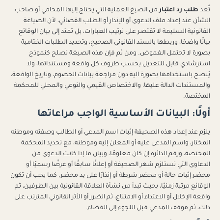
تُعد
طلب رد اعتبار
من الصيغ العملية التي يحتاج إليها المحامي أو صاحب
الشأن عند إعداد ملف الدعوى أو الإنذار أو الطلب القضائي، لأن الصياغة
القانونية السليمة لا تقتصر على ترتيب العبارات، بل تمتد إلى بيان الوقائع
بيانًا واضحًا، وربطها بالسند القانوني الصحيح، وتحديد الطلبات الختامية
بصورة لا تحتمل الغموض. ومن ثم فإن هذه الصيغة تصلح كنموذج
استرشادي قابل للتعديل بحسب ظروف كل واقعة ومستنداتها، ولا
يُنصح باستخدامها بصورة آلية دون مراجعة بيانات الخصوم، وتاريخ الواقعة،
والمستندات الدالة عليها، والاختصاص القيمي والنوعي والمحلي للمحكمة
المختصة.
أولًا: البيانات الأساسية الواجب مراعاتها
يلزم عند إعداد هذه الصحيفة إثبات اسم المدعي أو الطالب وصفته وموطنه
المختار، واسم المدعى عليه أو المعلن إليه وموطنه، مع تحديد المحكمة
المختصة، ورقم الدائرة إن كان معلومًا، وبيان ما إذا كانت الدعوى من
الدعاوى التي تستلزم شهر الصحيفة أو إعلانًا سابقًا أو عرضًا رسميًا أو
محضر إثبات حالة أو محضر شرطة أو إنذارًا على يد محضر. كما يجب أن تكون
الوقائع مرتبة زمنيًا، بحيث تبدأ من نشأة العلاقة القانونية بين الطرفين، ثم
واقعة الإخلال أو الاعتداء أو الامتناع، ثم الضرر أو الأثر القانوني المترتب على
ذلك، ثم موقف المدعي قبل اللجوء إلى القضاء.