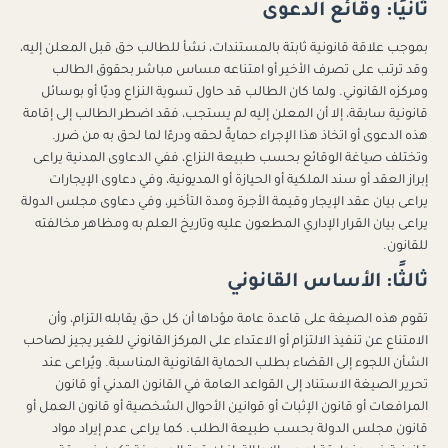
ثانيًا: وقائع الدعوى
بموجب علاقة قانونية ثابتة بالمستندات، نشأ للطالب حق قبل المعلن إليه،
وقد ترتب على تصرف الأخير أو امتناعه مساس مباشر بحقوق الطالب
ومركزه القانوني. ولما كان الطالب قد حاول تسوية النزاع وديًا أو بوسائل
قانونية سابقة، إلا أن المعلن إليه لم يستجب، فقد اضطر الطالب إلى إقامة
هذه الدعوى أو اتخاذ هذا الإجراء حمايةً لحقه ودرءًا لما لحق به من ضرر.
وتختلف صياغة الوقائع بحسب طبيعة النزاع، ففي الدعاوى المدنية يراعى
إبراز العقد أو سند الملكية أو الحيازة أو المديونية، وفي دعاوى الإيجارات
يراعى بيان عقد الإيجار وقيمة الأجرة ومدة التأخير، وفي دعاوى مجلس الدولة
يراعى بيان القرار الإداري المطعون عليه وتاريخ العلم به ومظاهر مخالفته
للقانون.
ثالثًا: الأساس القانوني
تقوم هذه الصيغة على قاعدة عامة مؤداها أن كل حق يقابله التزام، وأن
الامتناع عن تنفيذ الالتزام أو الاعتداء على المركز القانوني للغير يجيز لصاحب
الشأن اللجوء إلى القضاء بطلب الحماية القانونية المناسبة. ويُراعى عند
تحرير الصيغة الاستناد إلى القواعد العامة في القانون المدني أو قانون
المرافعات أو قانون الإثبات أو قوانين الأحوال الشخصية أو قانون العمل أو
قانون مجلس الدولة بحسب طبيعة الطلب. كما يراعى عدم إيراد مواد