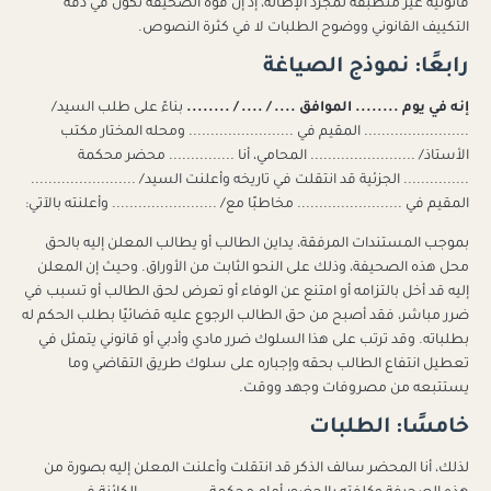
قانونية غير منطبقة لمجرد الإطالة، إذ إن قوة الصحيفة تكون في دقة
التكييف القانوني ووضوح الطلبات لا في كثرة النصوص.
رابعًا: نموذج الصياغة
إنه في يوم ........ الموافق .... / .... / ........
بناءً على طلب السيد/
........................ المقيم في ........................ ومحله المختار مكتب
الأستاذ/ ........................ المحامي، أنا ............... محضر محكمة
............... الجزئية قد انتقلت في تاريخه وأعلنت السيد/ ........................
المقيم في ........................ مخاطبًا مع/ ........................ وأعلنته بالآتي:
بموجب المستندات المرفقة، يداين الطالب أو يطالب المعلن إليه بالحق
محل هذه الصحيفة، وذلك على النحو الثابت من الأوراق. وحيث إن المعلن
إليه قد أخل بالتزامه أو امتنع عن الوفاء أو تعرض لحق الطالب أو تسبب في
ضرر مباشر، فقد أصبح من حق الطالب الرجوع عليه قضائيًا بطلب الحكم له
بطلباته. وقد ترتب على هذا السلوك ضرر مادي وأدبي أو قانوني يتمثل في
تعطيل انتفاع الطالب بحقه وإجباره على سلوك طريق التقاضي وما
يستتبعه من مصروفات وجهد ووقت.
خامسًا: الطلبات
لذلك، أنا المحضر سالف الذكر قد انتقلت وأعلنت المعلن إليه بصورة من