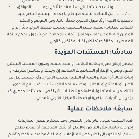
هذه الصحيفة وكلفته بالحضور أمام محكمة ............... الكائنة في
............... وذلك بجلستها التي ستنعقد علنًا في يوم ........ الموافق .... /
.... / ........ من الساعة الثامنة صباحًا وما بعدها، ليسمع الحكم عليه
بالطلبات الآتية: أولًا، قبول الدعوى شكلًا، ثانيًا، وفي الموضوع الحكم
للطالب بطلباته المبينة بصدر الصحيفة بحسب طبيعة النزاع، ثالثًا، إلزام
المعلن إليه بالمصروفات ومقابل أتعاب المحاماة، مع شمول الحكم بالنفاذ
المعجل بلا كفالة حيثما كان لذلك مقتضى قانوني.
سادسًا: المستندات المؤيدة
يفضل إرفاق صورة بطاقة الطالب أو سند صفته، وصورة المستند المنشئ
للحق، وصورة الإنذار أو المخاطبات السابقة إن وجدت، ومحاضر الشرطة أو
إثبات الحالة أو التقارير الفنية أو الطبية بحسب الأحوال، وأي مستند يدل على
الضرر أو الامتناع أو الإخلال. ويجب مراجعة المستندات قبل رفع الدعوى
للتأكد من سلامتها وترابطها مع الطلبات، لأن نقص المستند الجوهري قد
يؤدي إلى تأجيلات متكررة أو ضعف المركز القانوني للمدعي.
سابعًا: ملاحظات عملية
هذه الصيغة نموذج عام قابل للتطوير، وقد تستلزم بعض المنازعات
إجراءات خاصة، مثل العرض والإيداع، أو شهر الصحيفة، أو تقديم تظلم
سابق، أو اللجوء إلى لجان فض المنازعات، أو مراعاة مواعيد سقوط وتقادم