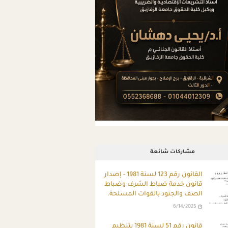
مشاركات شائعة
ِالقانون رقم 123 لسنة 1981 - إصدار
قانون خدمة ضباط الشرف وضباط
الصف والجنود بالقوات المسلحة.
6/14/2025
قانون رقم 51 لسنة 1981 بتنظيم