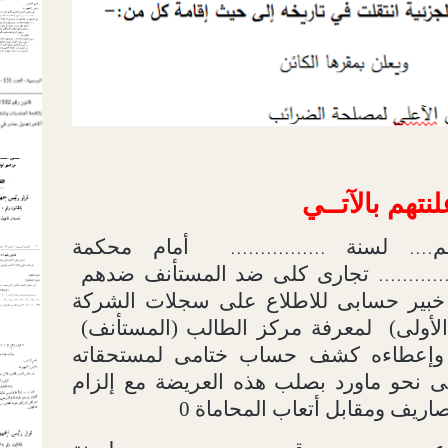
لنتهم بالآتــي
م
لسنة
أمام محكمة
................
....
تجارى كلى ضد المستأنف ضدهم
...........
خبير حسابى للاطلاع على سجلات الشركة
لأولى)
لمعرفة مركز الطالب (المستأنف)
يه وإعطاءه كشف حساب ختامى لمستحقاته
ى نحو ماورد بصلب هذه العريضة مع إلزام
صاريف ومقابل أتعاب المحاماة 0