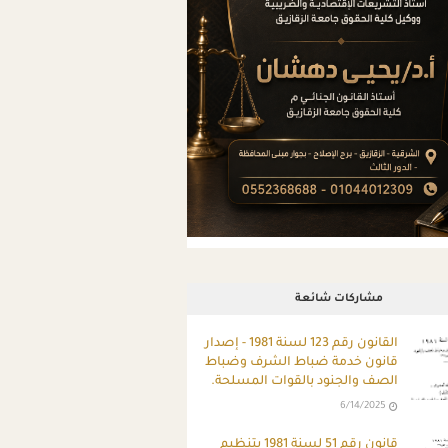
مشاركات شائعة
ِالقانون رقم 123 لسنة 1981 - إصدار
قانون خدمة ضباط الشرف وضباط
الصف والجنود بالقوات المسلحة.
6/14/2025
قانون رقم 51 لسنة 1981 بتنظيم