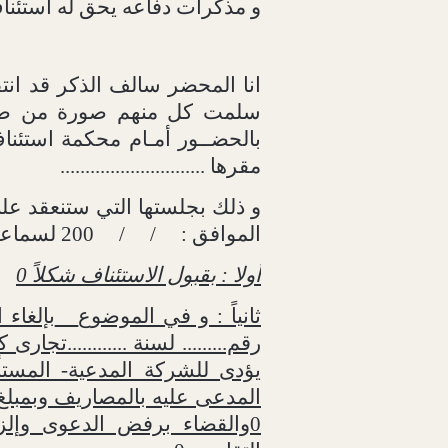
و مذكرات دفاعه يحق له استئنا
انا المحضر سالف الذكر قد انت
سلمت كل منهم صورة من صحيفة
بالحضــور أمـام محكمة استئناف ..
مقرها .............................
و ذلك بجلستها التي ستنعقد علن
الموافق :
/
/
200 لسماعهم الحكم .
أولا : بقبول الاستئناف شكلاً 0
ثانياً : و في الموضوع
بإلغاء
رقم......... لسنة ............تجا
يؤدى للشركة المدعية- المستأ
المدعى عليه بالمصاريف وبمبلغ
0والقضاء برفض الدعوى وإلز