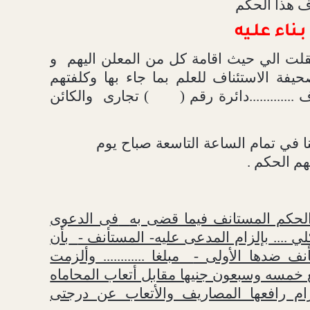
ف هذا الحكم
بـناء علـيه
قلت الي حيث اقامة كل من المعلن اليهم
و
 الاستئناف للعلم بما جاء بها وكلفتهم
...........دائرة رقم (
) تجارى
والكائن
ا في تمام الساعة التاسعة صباح يوم
 الحكم المستانف فيما قضى به
فى الدعوى
رى كلي .... بإلزام المدعى عليه- المستأنف -
بأن
نف ضدها الأولى -
مبلغا ............ وألزمت
 خمسه وسبعون جنيها مقابل أتعاب المحاماه
ام رافعها المصاريف والأتعاب عن درجتى