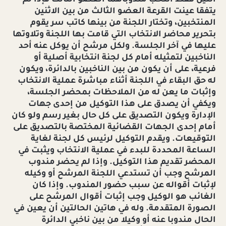
اثنين فقط انتخب مندوباهما العضو الثالث فإذا لم
يتفقا عينت القرعة العضو الثالث من بين الاثنين
المنتخبين، وتختار اللجنة من بينها كاتب سر يقوم
بتحرير محاضر الانتخاب التي قامت بها اللجنة وتلاوتها
عليها في آخر الجلسة. ولكل مرشح أن يوكل عنه أحد
الناخبين لتمثيله أمام كل لجنة انتخابية أصلية أو
فرعية، على أن يكون من بين الناخبين بالدائرة، ويكون
له حق البقاء في اللجنة أثناء مباشرة عملية الانتخاب
وإثبات ما يعن له من الملاحظات بمحضر الجلسة،
ويكفي أن يصدق على هذا التوكيل من إحدى جهات
الإدارة ويكون التصديق على كل حال بغير رسم ولو كان
أمام إحدى الجهات القضائية المختصة بالتصديق على
التوقيعات. ويقدم التوكيل لرئيس كل لجنة لغاية
الساعة المحددة للبدء في عملية الانتخاب ويثبت في
المحضر تقديم هذا التوكيل. وإذا لم يحضر مندوب
المرشح وجب أن تستدعي اللجنة المرشح أو وكيله
لإثبات أقواله عن سبب حضور المندوب. وإذا كان
الغائب هو الوكيل وجب إثبات أقوال المرشح على
الصورة المتقدمة. وله في هاتين الحالتين أن يعين في
الحال مندوبا عنه أو وكيلا من بين ناخبي الدائرة