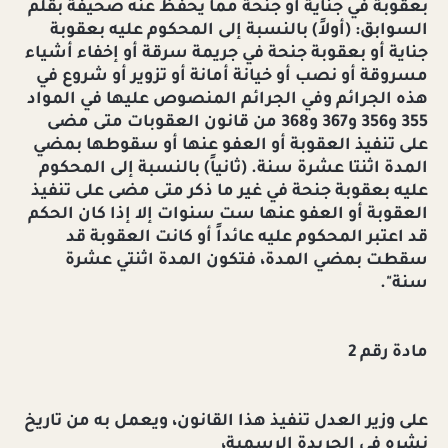
بعقوبة في جناية أو جنحة مما يحفظ عنه صحيفة بقلم
السوابق: (أولاً) بالنسبة إلى المحكوم عليه بعقوبة
جناية أو بعقوبة جنحة في جريمة سرقة أو إخفاء أشياء
مسروقة أو نصب أو خيانة أمانة أو تزوير أو شروع في
هذه الجرائم وفي الجرائم المنصوص عليها في المواد
355 و356 و367 و368 من قانون العقوبات متى مضى
على تنفيذ العقوبة أو العفو عنها أو سقوطها بمضي
المدة اثنتا عشرة سنة. (ثانياً) بالنسبة إلى المحكوم
عليه بعقوبة جنحة في غير ما ذكر متى مضى على تنفيذ
العقوبة أو العفو عنها ست سنوات إلا إذا كان الحكم
قد اعتبر المحكوم عليه عائداً أو كانت العقوبة قد
سقطت بمضي المدة، فتكون المدة اثنتي عشرة
سنة".
مادة رقم 2
على وزير العدل تنفيذ هذا القانون، ويعمل به من تاريخ
نشره في الجريدة الرسمية،