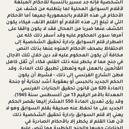
الشخصية فإنه جد عسير بالنسبة للأحكام المبلغة
لأقلام السوابق المحلية لما يتطلبه من كشف عن
الأحكام في هذه الأقلام بالجمهورية جميعا أما الأحكام
التي لا تبلغ إلى هذه الأقلام أو القلم الآنف، فيكاد يكون
الكشف عنها ضربا من المحال فقد لا يكون واقفا على
أمرها سوى المحكوم عليه وقد أسفر ذلك كله عن
اضطرار قلم السوابق بإدارة تحقيق الشخصية إلى
الاحتفاظ بصحف الأحكام المنوه عنها بذلك النص
مخافة أن يكون المحكوم عليه قد دين خلال تلك الآجال
في جنح مما لا يخطر عنه ذلك القلم، فكاد أن ثقل كاهل
القائمين بالعمل فيه وتعطل تطبيق تلك المادة. وقد
فطن الشارع الفرنسي إلى ذلك - فشرط أن يكون
الحكم الجديد بالحبس أو بعقوبة أشد لجناية أو جنحة
(المادة 620 من قانون تحقيق الجنايات الفرنسي
المعدلة بالأمر الرقيم 13 من أغسطس سنة 1945).
وقد رؤى تعديل المادة 550 المشار إليها بقصر الحكم
الجديد على ما تحفظ عنه صحيفة بقلم السوابق وهو لا
يعني إلا قلم السوابق بإدارة تحقيق الشخصية ذلك
لأن هذا القلم لا يخطر إلا بالأحكام الصادرة في
الجنايات جميعا والجنح الخطيرة مما تنص عليه