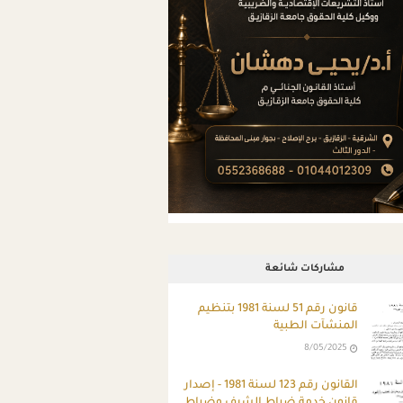
مشاركات شائعة
قانون رقم 51 لسنة 1981 بتنظيم
المنشآت الطبية
8/05/2025
ِالقانون رقم 123 لسنة 1981 - إصدار
قانون خدمة ضباط الشرف وضباط