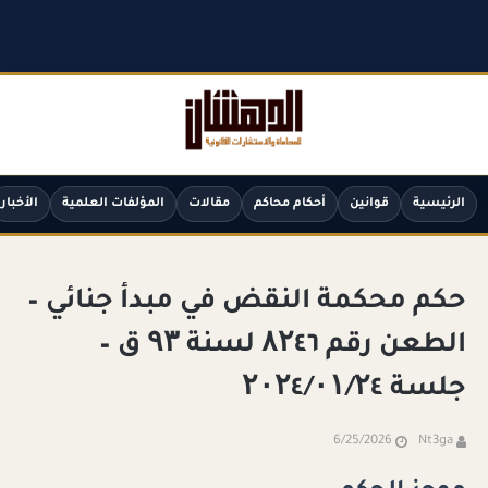
الرئيسية
قوانين
أحكام محاكم
مقالات
المؤلفات العلمية
الأخبار
حكم محكمة النقض في مبدأ جنائي –
الطعن رقم ۸۲٤٦ لسنة ۹۳ ق –
جلسة ۲۰۲٤/۰۱/۲٤
6/25/2026
Nt3ga