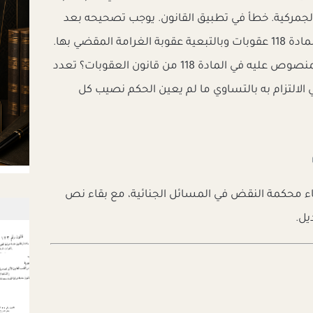
جمركية. خطأ في تطبيق القانون. يوجب تصحيحه بعد
تقدير عقوبة الرد المنصوص عليها في المادة 118 عقوبات وبالتبعية عقوبة الغرامة المقضي بها.
علة وأساس ذلك؟ المقصود من الرد المنصوص عليه في المادة 118 من قانون العقوبات؟ تعدد
 الالتزام به بالتساوي ما لم يعين الحكم نصيب كل
اء محكمة النقض في المسائل الجنائية، مع بقاء نص
يل.