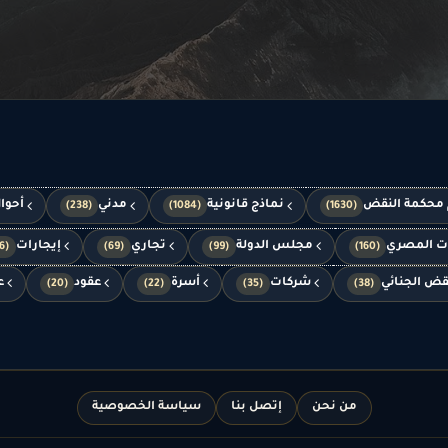
 محكمة النقض
نماذج قانونية
مدني
أحوا
(238)
(1084)
(1630)
ات المصري
مجلس الدولة
تجاري
إيجارات
(66)
(69)
(99)
(160)
قض الجنائي
شركات
أسرة
عقود
ع
(20)
(22)
(35)
(38)
من نحن
إتصل بنا
سياسة الخصوصية