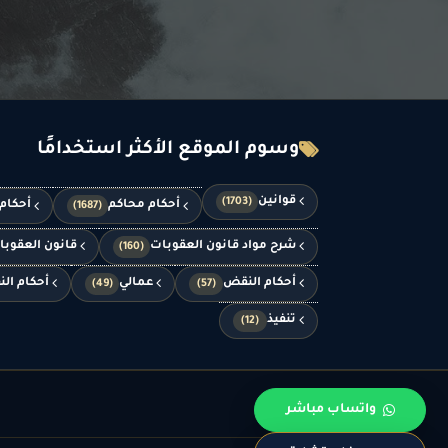
وسوم الموقع الأكثر استخدامًا
قوانين
(1703)
أحكام محاكم
أحكام
(1687)
شرح مواد قانون العقوبات
قانون العقوب
(160)
أحكام النقض
عمالي
أحكام الن
(49)
(57)
تنفيذ
(12)
واتساب مباشر