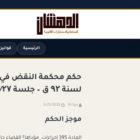
الرئيسية
قوانين
لسنة ۹۲ ق – جلسة ۲۰۲٤/۰۱/۲۷
6/25/2026
Nt3ga
موجز الحكم
المادة 395 إجراءات. مؤداها؟ ال