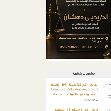
مشاركات شائعة
ِالقانون رقم 123 لسنة 1981 - إصدار
قانون خدمة ضباط الشرف وضباط
الصف والجنود بالقوات المسلحة.
6/14/2025
قانون رقم 51 لسنة 1981 بتنظيم