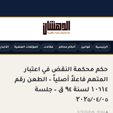
الرئيسية
قوانين
أحكام محاكم
مقالات
المؤلفات العلمية
الأخبار
حكم محكمة النقض في اعتبار
المتهم فاعلاً أصلياً – الطعن رقم
۱۰٦۱٤ لسنة ۹٤ ق – جلسة
۲۰۲٥/۰٤/۰٥
6/19/2026
Nt3ga