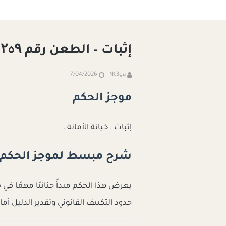
إثبات – الطعن رقم ۲٥۹ لسنة ۱۱ ق – جلسة ۱۹٤۰/۱۲/۳۰
7/04/2026
Nt3ga
موجز الحكم
إثبات . خيانة الأمانة .
شرح مبسط لموجز الحكم
يعرض هذا الحكم مبدأً جنائيًا مهمًا ف
حدود التكييف القانوني وتقدير الدليل أ