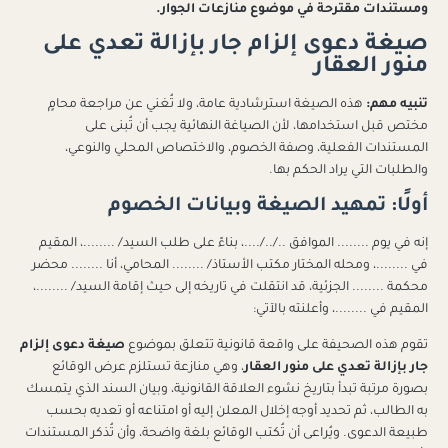
ومستندات مقترحة في موضوع منازعات الجوار.
صيغة دعوى إلزام جار بإزالة تعدي على
منور العقار
تنبيه مهم:
هذه الصيغة استرشادية عامة، ولا تُغني عن مراجعة محامٍ
مختص قبل استخدامها، لأن الصياغة النهائية يجب أن تُبنى على
المستندات الفعلية، وصفة الخصوم، والاختصاص المحلي والنوعي،
والطلبات التي يراد الحكم بها.
أولًا: تمهيد الصيغة وبيانات الخصوم
إنه في يوم ........ الموافق ../../....، بناءً على طلب السيد/ ........، المقيم
في ........، ومحله المختار مكتب الأستاذ/ ........ المحامي، أنا ........ محضر
محكمة ........ الجزئية، قد انتقلت في تاريخه إلى حيث إقامة السيد/ ........،
المقيم في ........، وأعلنته بالآتي:
تقوم هذه الصحيفة على واقعة قانونية تتعلق بموضوع
صيغة دعوى إلزام
جار بإزالة تعدي على منور العقار
، وهي منازعة تستلزم عرض الوقائع
بصورة مرتبة تبدأ بتاريخ نشوء العلاقة القانونية، وبيان السند الذي يتمسك
به الطالب، ثم تحديد أوجه إخلال المعلن إليه أو امتناعه أو تعديه بحسب
طبيعة الدعوى. ويُراعى أن تُكتب الوقائع بلغة واضحة، وأن تُذكر المستندات