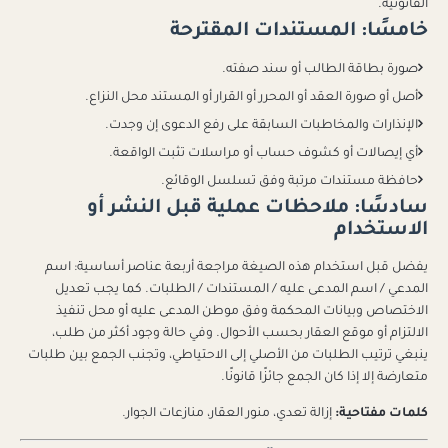
القانونية.
خامسًا: المستندات المقترحة
صورة بطاقة الطالب أو سند صفته.
أصل أو صورة العقد أو المحرر أو القرار أو المستند محل النزاع.
الإنذارات والمخاطبات السابقة على رفع الدعوى إن وجدت.
أي إيصالات أو كشوف حساب أو مراسلات تثبت الواقعة.
حافظة مستندات مرتبة وفق تسلسل الوقائع.
سادسًا: ملاحظات عملية قبل النشر أو
الاستخدام
يفضل قبل استخدام هذه الصيغة مراجعة أربعة عناصر أساسية: اسم
المدعي / اسم المدعى عليه / المستندات / الطلبات. كما يجب تعديل
الاختصاص وبيانات المحكمة وفق موطن المدعى عليه أو محل تنفيذ
الالتزام أو موقع العقار بحسب الأحوال. وفي حالة وجود أكثر من طلب،
ينبغي ترتيب الطلبات من الأصلي إلى الاحتياطي، وتجنب الجمع بين طلبات
متعارضة إلا إذا كان الجمع جائزًا قانونًا.
كلمات مفتاحية:
إزالة تعدي، منور العقار، منازعات الجوار.