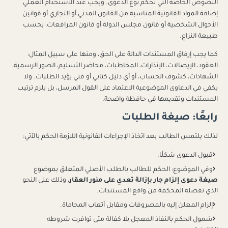
النصوص الخاصة التي تحكم نوع الدعوى. ويجب عند الاستخدام العملي
إضافة المواد القانونية المناسبة من القانون المدني أو التجاري أو قوانين
الأحوال الشخصية أو قانون مجلس الدولة أو قانون المرافعات، بحسب
طبيعة النزاع.
كما يجب إرفاق المستندات الدالة على الحق، ومنها على سبيل المثال:
العقود، الإيصالات، الإنذارات، المخاطبات، محاضر التسليم، الصور الرسمية،
الشهادات، كشوف الحساب، أو أي دليل كتابي أو فني يؤيد الطلبات. ولا
يكفي في الدعاوى الموضوعية الاعتماد على القول المرسل، بل يلزم ترتيب
المستندات وتقديمها في حافظة واضحة.
رابعًا: صيغة الطلبات
لذلك يلتمس الطالب بعد اتخاذ الإجراءات القانونية اللازمة الحكم بالآتي:
قبول الدعوى شكلًا.
وفي الموضوع: الحكم للطالب بالطلب الأصلي المتعلق بموضوع
صيغة دعوى إلزام جار بإزالة تعدي على منور العقار
، وذلك على النحو
الذي تفصله المحكمة من واقع المستندات.
إلزام المعلن إليه بالمصروفات ومقابل أتعاب المحاماة.
شمول الحكم بالنفاذ المعجل بلا كفالة متى توافرت شروطه