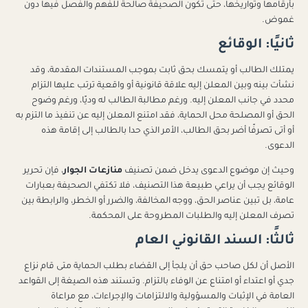
بأرقامها وتواريخها، حتى تكون الصحيفة صالحة للفهم والفصل فيها دون
غموض.
ثانيًا: الوقائع
يمتلك الطالب أو يتمسك بحق ثابت بموجب المستندات المقدمة، وقد
نشأت بينه وبين المعلن إليه علاقة قانونية أو واقعية ترتب عليها التزام
محدد في جانب المعلن إليه. ورغم مطالبة الطالب له وديًا، ورغم وضوح
الحق أو المصلحة محل الحماية، فقد امتنع المعلن إليه عن تنفيذ ما التزم به
أو أتى تصرفًا أضر بحق الطالب، الأمر الذي حدا بالطالب إلى إقامة هذه
الدعوى.
وحيث إن موضوع الدعوى يدخل ضمن تصنيف
منازعات الجوار
، فإن تحرير
الوقائع يجب أن يراعي طبيعة هذا التصنيف، فلا تكتفي الصحيفة بعبارات
عامة، بل تبين عناصر الحق، ووجه المخالفة، والضرر أو الخطر، والرابطة بين
تصرف المعلن إليه والطلبات المطروحة على المحكمة.
ثالثًا: السند القانوني العام
الأصل أن لكل صاحب حق أن يلجأ إلى القضاء بطلب الحماية متى قام نزاع
جدي أو اعتداء أو امتناع عن الوفاء بالتزام. وتستند هذه الصيغة إلى القواعد
العامة في الإثبات والمسؤولية والالتزامات والإجراءات، مع مراعاة