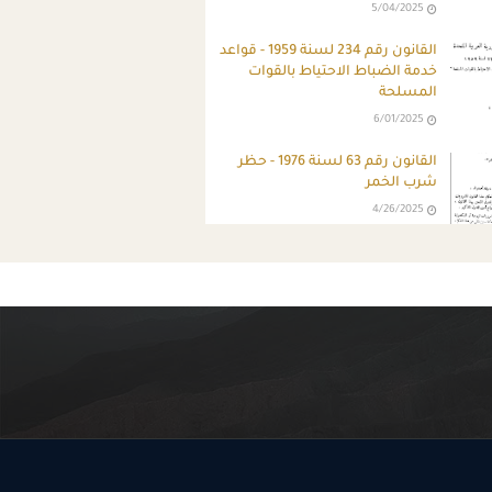
5/04/2025
القانون رقم 234 لسنة 1959 - قواعد
خدمة الضباط الاحتياط بالقوات
المسلحة
6/01/2025
القانون رقم 63 لسنة 1976 - حظر
شرب الخمر
4/26/2025