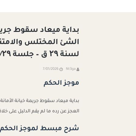
بداية ميعاد سقوط جريم
لسنة ۲۹ ق – جلسة ۱۹٥۹/۰٦/۲۹
7/01/2026
Nt3ga
موجز الحكم
بداية ميعاد سقوط جريمة خيانة الأمانة
العجز عن رده ما لم يقم الدليل على خلا
شرح مبسط لموجز الحكم