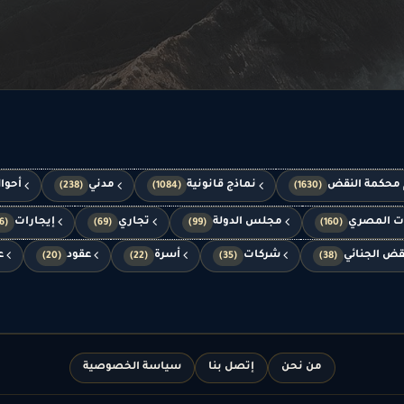
 محكمة النقض
نماذج قانونية
مدني
أحوا
(238)
(1084)
(1630)
ات المصري
مجلس الدولة
تجاري
إيجارات
(66)
(69)
(99)
(160)
قض الجنائي
شركات
أسرة
عقود
ع
(20)
(22)
(35)
(38)
من نحن
إتصل بنا
سياسة الخصوصية