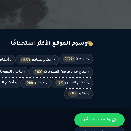
وسوم الموقع الأكثر استخدامًا
قوانين
(1703)
أحكام محاكم
أحكام
(1687)
شرح مواد قانون العقوبات
قانون العقوب
(160)
أحكام النقض
عمالي
أحكام الن
(49)
(57)
تنفيذ
(12)
واتساب مباشر