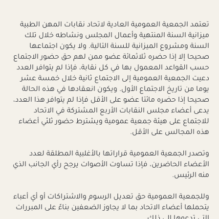
تعتمد الجمعية العمومية العادية لاتحاد نقابات المهن الطبية
ميزانية السنة المنتهية وأعمال المجلس ونشاطه خلال تلك
السنة ومشروع الميزانية للسنة التالية. ولا يكون اجتماعها
صحيحا إلا إذا حضره ثلاثمائة عضو ممن لهم حق حضور الاجتماع
حسب القواعد المعمول بها في كل نقابة، فإذا لم يتوافر العدد
دعيت الجمعية العمومية إلى الاجتماع ثانية خلال خمسة عشر
يوما من تاريخ الاجتماع الأول. ويكون انعقادها في هذه الحالة
صحيحا إذا حضره مائتا عضو على الأقل فإذا لم يتوافر هذا العدد،
يدعى أعضاء مجلس النقابات الأربع المشتركة في الاتحاد
للاجتماع على هيئة جمعية عمومية ويشترط حضور ثلثي أعضاء
هذه المجالس على الأقل.
وتصدر الجمعية العمومية قراراتها بالأغلبية المطلقة لعدد
الأعضاء الحاضرين، فإذا تساوت الأصوات يرجح رأي الجانب الذي
منه الرئيس.
وللجمعية العمومية حق تعديل الرسوم والاشتراكات أو أي أعباء
يتحملها أعضاء الاتحاد بما لا يجاوز الضعفين بناءً على المبررات
التي تدعوها إلى ذلك.