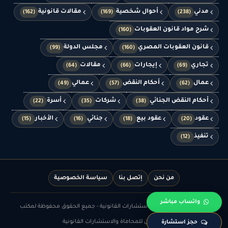
مدني
أحوال شخصية
مقالات قانونية
(162)
(169)
(238)
شرح مواد قانون العقوبات
(160)
قانون العقوبات المصري
مجلس الدولة
(99)
(160)
تجاري
إيجارات
مقالات
(64)
(66)
(69)
عمال
أحكام النقض
عمالي
(49)
(57)
(62)
أحكام النقض الجنائي
شركات
أسرة
(22)
(35)
(38)
عقود
عقود بيع
جنائي
الأخبار
(15)
(16)
(18)
(20)
تنفيذ
(12)
من نحن
إتصل بنا
سياسة الخصوصية
واتساب مباشر
© الدهشان للمحاماة والاستشارات القانونية - جميع الحقوق محفوظة لمكتب
الدهشان للمحاماة والاستشارات القانونية
حجز استشارة