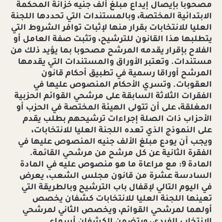
مصحوبا بإيصال إيداع مبلغ ألف جنيه خزانة المحكمة
الابتدائية المختصة، وبالمستندات التي تحددها اللجنة
العليا للانتخابات بقرار منها لإثبات توافر الشروط التي
يتطلبها هذا القانون للترشيح، وتثبت صفة العامل أو
الفلاح بإقرار يقدمه المرشح مصحوبا بما يؤيد ذلك من
مستندات. وتعتبر الأوراق والمستندات التي يقدمها
المرشح أوراقا رسمية في تطبيق أحكام قانون
العقوبات. وتسري الأحكام المنصوص عليها في
الفقرات الثلاثة السابقة على مرشحي القوائم الحزبية
المغلقة، على أن تتولى الهيئة المختصة في الحزب أو
الأحزاب ذات الصلة إجراءات ترشيحهم بطلب يقدم
على النموذج الذي تعده اللجنة العليا للانتخابات،
ويجب أن يودع مبلغ الألف جنيه المنصوص عليها في
الفقرة الثانية عن كل مرشح من مرشحي القائمة.
المادة 9: مع مراعاة ما هو منصوص عليه في المادة
السادسة عشرة من قانون مجلس الشعب، يعرض
في اليوم التالي لإقفال باب الترشيح وبالطريقة التي
تعينها اللجنة العليا للانتخابات كشفان يخصص
أولهما لمرشحي القوائم، ويخصص الثاني لمرشحي
الانتخاب الفردي، ويتضمن الكشفان أسماء