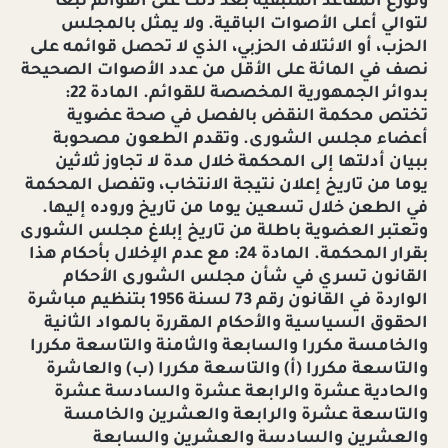
وتوزع المقاعد المتبقية بعد ذلك على القوائم تبعا
لتوالي أعلى الأصوات الباقية. ولا يمثل بالمجلس
الحزب، أو الائتلاف الحزبي، الذي لا تحصل قوائمه على
نصف في المائة على الأقل من عدد الأصوات الصحيحة
بدوائر الجمهورية المخصصة للقوائم. المادة 22:
تختص محكمة النقض بالفصل في صحة عضوية
أعضاء مجلس الشورى. وتقدم الطعون مصحوبة
ببيان أدلتها إلى المحكمة خلال مدة لا تجاوز ثلاثين
يوما من تاريخ إعلان نتيجة الانتخاب، وتفصل المحكمة
في الطعن خلال تسعين يوما من تاريخ وروده إليها.
وتعتبر العضوية باطلة من تاريخ إبلاغ مجلس الشورى
بقرار المحكمة. المادة 24: مع عدم الإخلال بأحكام هذا
القانون تسري في شأن مجلس الشورى الأحكام
الواردة في القانون رقم 73 لسنة 1956 بتنظيم مباشرة
الحقوق السياسية والأحكام المقررة بالمواد الثانية
والخامسة مكررا والسابعة والثامنة والتاسعة مكررا
والتاسعة مكررا (أ) والتاسعة مكررا (ب) والعاشرة
والحادية عشرة والرابعة عشرة والسادسة عشرة
والتاسعة عشرة والرابعة والعشرين والخامسة
والعشرين والسادسة والعشرين والسابعة