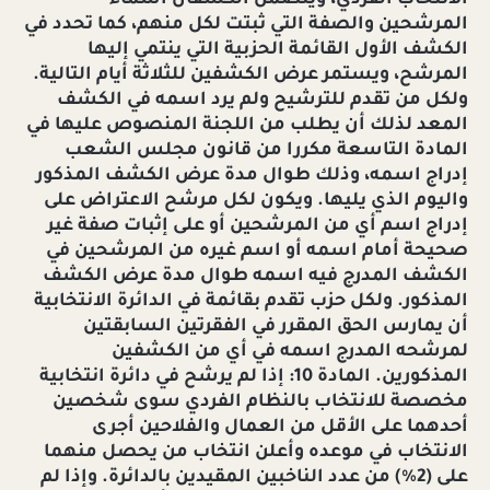
المرشحين والصفة التي ثبتت لكل منهم، كما تحدد في
الكشف الأول القائمة الحزبية التي ينتمي إليها
المرشح، ويستمر عرض الكشفين للثلاثة أيام التالية.
ولكل من تقدم للترشيح ولم يرد اسمه في الكشف
المعد لذلك أن يطلب من اللجنة المنصوص عليها في
المادة التاسعة مكررا من قانون مجلس الشعب
إدراج اسمه، وذلك طوال مدة عرض الكشف المذكور
واليوم الذي يليها. ويكون لكل مرشح الاعتراض على
إدراج اسم أي من المرشحين أو على إثبات صفة غير
صحيحة أمام اسمه أو اسم غيره من المرشحين في
الكشف المدرج فيه اسمه طوال مدة عرض الكشف
المذكور. ولكل حزب تقدم بقائمة في الدائرة الانتخابية
أن يمارس الحق المقرر في الفقرتين السابقتين
لمرشحه المدرج اسمه في أي من الكشفين
المذكورين. المادة 10: إذا لم يرشح في دائرة انتخابية
مخصصة للانتخاب بالنظام الفردي سوى شخصين
أحدهما على الأقل من العمال والفلاحين أجرى
الانتخاب في موعده وأعلن انتخاب من يحصل منهما
على (2%) من عدد الناخبين المقيدين بالدائرة. وإذا لم