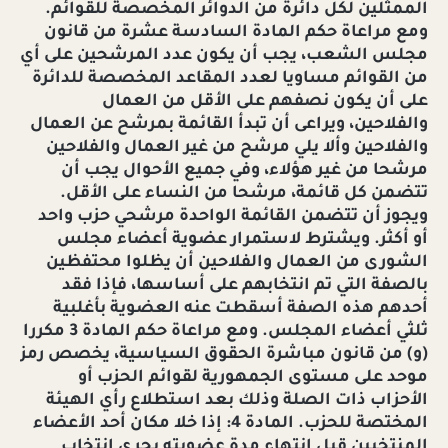
الممثلين لكل دائرة من الدوائر المخصصة للقوائم.
ومع مراعاة حكم المادة السادسة عشرة من قانون
مجلس الشعب، يجب أن يكون عدد المرشحين على أي
من القوائم مساويا لعدد المقاعد المخصصة للدائرة
على أن يكون نصفهم على الأقل من العمال
والفلاحين، ويراعى أن تبدأ القائمة بمرشح عن العمال
والفلاحين وألا يلي مرشح من غير العمال والفلاحين
مرشحا من غير هؤلاء، وفي جميع الأحوال يجب أن
تتضمن كل قائمة، مرشحا من النساء على الأقل.
ويجوز أن تتضمن القائمة الواحدة مرشحي حزب واحد
أو أكثر. ويشترط لاستمرار عضوية أعضاء مجلس
الشورى من العمال والفلاحين أن يظلوا محتفظين
بالصفة التي تم انتخابهم على أساسها، فإذا فقد
أحدهم هذه الصفة أسقطت عنه العضوية بأغلبية
ثلثي أعضاء المجلس. ومع مراعاة حكم المادة 3 مكررا
(و) من قانون مباشرة الحقوق السياسية، يخصص رمز
موحد على مستوى الجمهورية لقوائم الحزب أو
الأحزاب ذات الصلة وذلك بعد استطلاع رأي الهيئة
المختصة للحزب. المادة 4: إذا خلا مكان أحد الأعضاء
المنتخبين قبل انتهاء مدة عضويته يجرى انتخاب