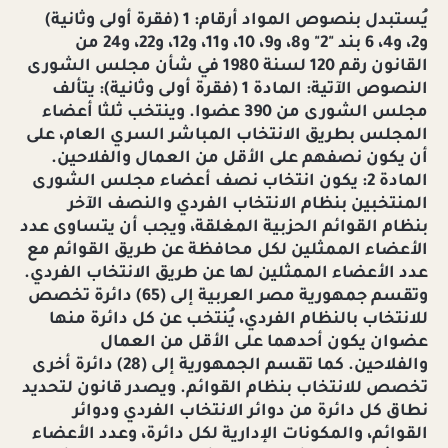
يُستبدل بنصوص المواد أرقام: 1 (فقرة أولى وثانية)
و2، و4، 6 بند "2" و8، و9، 10، و11، و12، و22، و24 من
القانون رقم 120 لسنة 1980 في شأن مجلس الشورى
النصوص الآتية: المادة 1 (فقرة أولى وثانية): يتألف
مجلس الشورى من 390 عضوا. وينتخب ثلثا أعضاء
المجلس بطريق الانتخاب المباشر السري العام، على
أن يكون نصفهم على الأقل من العمال والفلاحين.
المادة 2: يكون انتخاب نصف أعضاء مجلس الشورى
المنتخبين بنظام الانتخاب الفردي والنصف الآخر
بنظام القوائم الحزبية المغلقة، ويجب أن يتساوى عدد
الأعضاء الممثلين لكل محافظة عن طريق القوائم مع
عدد الأعضاء الممثلين لها عن طريق الانتخاب الفردي.
وتقسم جمهورية مصر العربية إلى (65) دائرة تخصص
للانتخاب بالنظام الفردي، يُنتخب عن كل دائرة منها
عضوان يكون أحدهما على الأقل من العمال
والفلاحين. كما تقسم الجمهورية إلى (28) دائرة أخرى
تخصص للانتخاب بنظام القوائم. ويصدر قانون لتحديد
نطاق كل دائرة من دوائر الانتخاب الفردي ودوائر
القوائم، والمكونات الإدارية لكل دائرة، وعدد الأعضاء