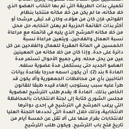
تكميلي بذات الطريقة التي تم بها انتخاب العضو الذي
خلا مكانه، ما لم يكن من خلا مكانه منتخبا بنظام
القوائم، فإن كان من هؤلاء، وكان قد تبقى مرشحا أو
أكثر بذات القائمة الحزبية لم يعلن انتخابه، حل محل
من خلا مكانه المرشح الذي يليه في قائمته مع مراعاة
نسبة العمال والفلاحين. ويتعين مراعاة نسبة
الخمسين في المائة المقررة للعمال والفلاحين عن كل
دائرة على حدة. وإذا كان من خلا مكانه من المعينين
عين من يحل محله. وفي جميع الأحوال تستمر مدة
العضو الجديد حتى يستكمل مدة عضوية سلفه.
المادة 6 بند (2): أن يكون اسمه مدرجا بقاعدة بيانات
الناخبين بأي من محافظات الجمهورية وألا يكون قد
طرأ عليه سبب يستوجب إلغاء قيده طبقا للقانون
الخاص بذلك. المادة 8: يقدم طلب الترشيح لعضوية
مجلس الشورى كتابة إلى لجنة الانتخابات بالمحافظة
التي يرغب المرشح في الترشيح في إحدى دوائرها
الانتخابية، وذلك خلال المدة التي تحددها اللجنة العليا
للانتخابات بقرار منها على ألا تقل عن خمسة أيام من
تاريخ فتح باب الترشيح. ويكون طلب الترشيح