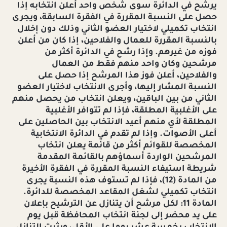
يرشح في الدائرة سوى شخص واحد أعلن انتخابه إذا
حصل على النسبة المقررة في الفقرة السابقة، ويجرى
انتخاب تكميلي لاختيار العضو الثاني وذلك دون إخلال
بالنسبة المقررة للعمال والفلاحين، إذا كان من أعلن
فوزه من غيرهم. وإذا رشح في الدائرة أكثر من
مرشحين وكان واحد منهم فقط من العمال
والفلاحين، أعلن فوز هذا المرشح إذا حصل على
النسبة المشار إليها، وأجرى الانتخاب لاختيار العضو
الثاني من بين الباقين، ويعلن انتخاب من يحصل منهم
على الأغلبية المطلقة، فإذا لم تتوافر الأغلبية
المطلقة لأي منهم أعيد الانتخاب بين الحاصلين على
أعلى الأصوات. وإذا لم تقدم في الدائرة الانتخابية
المخصصة للقوائم أكثر من قائمة يعلن انتخاب
المرشحين الواردة أسماؤهم بالقائمة المقدمة
شريطة استيفاء النسبة المقررة في الفقرة الأخيرة
من المادة (12)، فإذا لم تستوف هذه النسبة يجرى
انتخاب تكميلي لشغل المقاعد المخصصة للدائرة.
المادة 11: لكل مرشح أن يتنازل عن الترشيح بإعلان
على يد محضر إلى لجنة انتخاب المحافظة قبل يوم