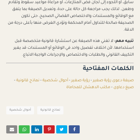
سابق، أو اللجوء إلى لجان فض المنازعات، أو مراعاة مواعيد سقوط وتقادم
وطعن. لذلك يجب مراجعة كل حالة على حدة، وتعديل الصيغة بما يتفق
مع الوقائع والمستندات والاختصاص القضائي الصحيح، حتى تكون
الصحيفة صالحة للتداول أمام المحكمة وتؤدي الغرض منها بأعلى درجة من
الدقة.
تنبيه مهم:
لا تغني هذه الصيغة عن استشارة قانونية متخصصة قبل
استخدامها، لأن اختلاف تفصيل واحد في الوقائع أو المستندات قد يغير
التكييف القانوني والطلبات والاختصاص والإجراءات الواجبة الاتباع.
الكلمات المفتاحية
صيغة دعوى رؤية صغير
-
رؤية صغير
-
أحوال شخصية
-
نماذج قانونية
-
صيغ دعاوى
-
مكتب الدهشان للمحاماة
نماذج قانونية
أحوال شخصية