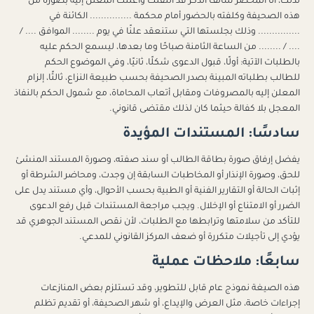
لذلك، أنا المحضر سالف الذكر قد انتقلت وأعلنت المعلن إليه بصورة من
هذه الصحيفة وكلفته بالحضور أمام محكمة ............... الكائنة في
............... وذلك بجلستها التي ستنعقد علنًا في يوم ........ الموافق .... /
.... / ........ من الساعة الثامنة صباحًا وما بعدها، ليسمع الحكم عليه
بالطلبات الآتية: أولًا، قبول الدعوى شكلًا، ثانيًا، وفي الموضوع الحكم
للطالب بطلباته المبينة بصدر الصحيفة بحسب طبيعة النزاع، ثالثًا، إلزام
المعلن إليه بالمصروفات ومقابل أتعاب المحاماة، مع شمول الحكم بالنفاذ
المعجل بلا كفالة حيثما كان لذلك مقتضى قانوني.
سادسًا: المستندات المؤيدة
يفضل إرفاق صورة بطاقة الطالب أو سند صفته، وصورة المستند المنشئ
للحق، وصورة الإنذار أو المخاطبات السابقة إن وجدت، ومحاضر الشرطة أو
إثبات الحالة أو التقارير الفنية أو الطبية بحسب الأحوال، وأي مستند يدل على
الضرر أو الامتناع أو الإخلال. ويجب مراجعة المستندات قبل رفع الدعوى
للتأكد من سلامتها وترابطها مع الطلبات، لأن نقص المستند الجوهري قد
يؤدي إلى تأجيلات متكررة أو ضعف المركز القانوني للمدعي.
سابعًا: ملاحظات عملية
هذه الصيغة نموذج عام قابل للتطوير، وقد تستلزم بعض المنازعات
إجراءات خاصة، مثل العرض والإيداع، أو شهر الصحيفة، أو تقديم تظلم