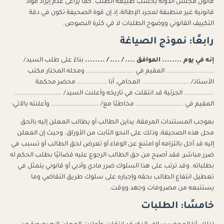
قانون مجلس الدولة بحسب طبيعة الطلب. كما يراعى عدم إيراد مواد
قانونية غير منطبقة لمجرد الإطالة، إذ إن قوة الصحيفة تكون في دقة
التكييف القانوني ووضوح الطلبات لا في كثرة النصوص.
رابعًا: نموذج الصياغة
إنه في يوم ........ الموافق .... / .... / ........
بناءً على طلب السيد/
........................ المقيم في ........................ ومحله المختار مكتب
الأستاذ/ ........................ المحامي، أنا ............... محضر محكمة
............... الجزئية قد انتقلت في تاريخه وأعلنت السيد/ ........................
المقيم في ........................ مخاطبًا مع/ ........................ وأعلنته بالآتي:
بموجب المستندات المرفقة، يداين الطالب أو يطالب المعلن إليه بالحق
محل هذه الصحيفة، وذلك على النحو الثابت من الأوراق. وحيث إن المعلن
إليه قد أخل بالتزامه أو امتنع عن الوفاء أو تعرض لحق الطالب أو تسبب في
ضرر مباشر، فقد أصبح من حق الطالب الرجوع عليه قضائيًا بطلب الحكم له
بطلباته. وقد ترتب على هذا السلوك ضرر مادي وأدبي أو قانوني يتمثل في
تعطيل انتفاع الطالب بحقه وإجباره على سلوك طريق التقاضي وما
يستتبعه من مصروفات وجهد ووقت.
خامسًا: الطلبات