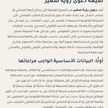
صيغة دعوى رؤية صغير
تُعد
دعوى رؤية صغير
من الصيغ العملية التي يحتاج إليها المحامي أو
صاحب الشأن عند إعداد ملف الدعوى أو الإنذار أو الطلب القضائي، لأن
الصياغة القانونية السليمة لا تقتصر على ترتيب العبارات، بل تمتد إلى بيان
الوقائع بيانًا واضحًا، وربطها بالسند القانوني الصحيح، وتحديد الطلبات
الختامية بصورة لا تحتمل الغموض. ومن ثم فإن هذه الصيغة تصلح
كنموذج استرشادي قابل للتعديل بحسب ظروف كل واقعة ومستنداتها،
ولا يُنصح باستخدامها بصورة آلية دون مراجعة بيانات الخصوم، وتاريخ
الواقعة، والمستندات الدالة عليها، والاختصاص القيمي والنوعي والمحلي
للمحكمة المختصة.
أولًا: البيانات الأساسية الواجب مراعاتها
يلزم عند إعداد هذه الصحيفة إثبات اسم المدعي أو الطالب وصفته وموطنه
المختار، واسم المدعى عليه أو المعلن إليه وموطنه، مع تحديد المحكمة
المختصة، ورقم الدائرة إن كان معلومًا، وبيان ما إذا كانت الدعوى من
الدعاوى التي تستلزم شهر الصحيفة أو إعلانًا سابقًا أو عرضًا رسميًا أو
محضر إثبات حالة أو محضر شرطة أو إنذارًا على يد محضر. كما يجب أن تكون
الوقائع مرتبة زمنيًا، بحيث تبدأ من نشأة العلاقة القانونية بين الطرفين، ثم
واقعة الإخلال أو الاعتداء أو الامتناع، ثم الضرر أو الأثر القانوني المترتب على
ذلك، ثم موقف المدعي قبل اللجوء إلى القضاء.