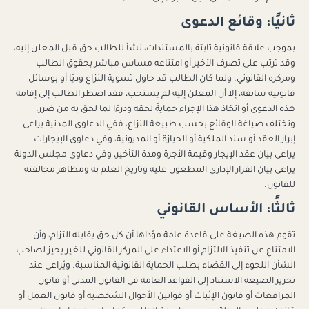
ثانيًا: وقائع الدعوى
بموجب علاقة قانونية ثابتة بالمستندات، نشأ للطالب حق قبل المعلن إليه،
وقد ترتب على تصرف الأخير أو امتناعه مساس مباشر بحقوق الطالب
ومركزه القانوني. ولما كان الطالب قد حاول تسوية النزاع وديًا أو بوسائل
قانونية سابقة، إلا أن المعلن إليه لم يستجب، فقد اضطر الطالب إلى إقامة
هذه الدعوى أو اتخاذ هذا الإجراء حمايةً لحقه ودرءًا لما لحق به من ضرر.
وتختلف صياغة الوقائع بحسب طبيعة النزاع، ففي الدعاوى المدنية يراعى
إبراز العقد أو سند الملكية أو الحيازة أو المديونية، وفي دعاوى الإيجارات
يراعى بيان عقد الإيجار وقيمة الأجرة ومدة التأخير، وفي دعاوى مجلس الدولة
يراعى بيان القرار الإداري المطعون عليه وتاريخ العلم به ومظاهر مخالفته
للقانون.
ثالثًا: الأساس القانوني
تقوم هذه الصيغة على قاعدة عامة مؤداها أن كل حق يقابله التزام، وأن
الامتناع عن تنفيذ الالتزام أو الاعتداء على المركز القانوني للغير يجيز لصاحب
الشأن اللجوء إلى القضاء بطلب الحماية القانونية المناسبة. ويُراعى عند
تحرير الصيغة الاستناد إلى القواعد العامة في القانون المدني أو قانون
المرافعات أو قانون الإثبات أو قوانين الأحوال الشخصية أو قانون العمل أو