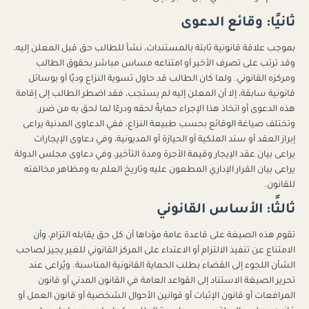
ثانيًا: وقائع الدعوى
بموجب علاقة قانونية ثابتة بالمستندات، نشأ للطالب حق قبل المعلن إليه،
وقد ترتب على تصرف الأخير أو امتناعه مساس مباشر بحقوق الطالب
ومركزه القانوني. ولما كان الطالب قد حاول تسوية النزاع وديًا أو بوسائل
قانونية سابقة، إلا أن المعلن إليه لم يستجب، فقد اضطر الطالب إلى إقامة
هذه الدعوى أو اتخاذ هذا الإجراء حمايةً لحقه ودرءًا لما لحق به من ضرر.
وتختلف صياغة الوقائع بحسب طبيعة النزاع، ففي الدعاوى المدنية يراعى
إبراز العقد أو سند الملكية أو الحيازة أو المديونية، وفي دعاوى الإيجارات
يراعى بيان عقد الإيجار وقيمة الأجرة ومدة التأخير، وفي دعاوى مجلس الدولة
يراعى بيان القرار الإداري المطعون عليه وتاريخ العلم به ومظاهر مخالفته
للقانون.
ثالثًا: الأساس القانوني
تقوم هذه الصيغة على قاعدة عامة مؤداها أن كل حق يقابله التزام، وأن
الامتناع عن تنفيذ الالتزام أو الاعتداء على المركز القانوني للغير يجيز لصاحب
الشأن اللجوء إلى القضاء بطلب الحماية القانونية المناسبة. ويُراعى عند
تحرير الصيغة الاستناد إلى القواعد العامة في القانون المدني أو قانون
المرافعات أو قانون الإثبات أو قوانين الأحوال الشخصية أو قانون العمل أو