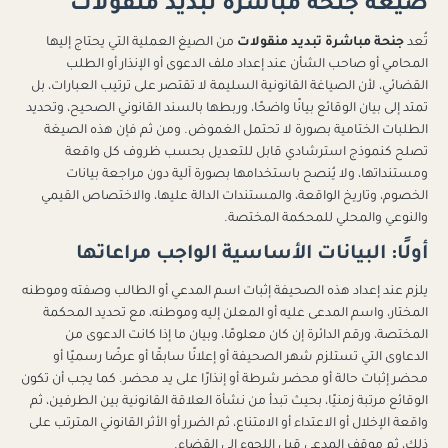
صيغة جنحة مباشرة تبديد منقولات
تُعد
جنحة مباشرة تبديد منقولات
من الصيغ العملية التي يحتاج إليها
المحامي أو صاحب الشأن عند إعداد ملف الدعوى أو الإنذار أو الطلب
القضائي، لأن الصياغة القانونية السليمة لا تقتصر على ترتيب العبارات، بل
تمتد إلى بيان الوقائع بيانًا واضحًا، وربطها بالسند القانوني الصحيح، وتحديد
الطلبات الختامية بصورة لا تحتمل الغموض. ومن ثم فإن هذه الصيغة
تصلح كنموذج استرشادي قابل للتعديل بحسب ظروف كل واقعة
ومستنداتها، ولا يُنصح باستخدامها بصورة آلية دون مراجعة بيانات
الخصوم، وتاريخ الواقعة، والمستندات الدالة عليها، والاختصاص القيمي
والنوعي والمحلي للمحكمة المختصة.
أولًا: البيانات الأساسية الواجب مراعاتها
يلزم عند إعداد هذه الصحيفة إثبات اسم المدعي أو الطالب وصفته وموطنه
المختار، واسم المدعى عليه أو المعلن إليه وموطنه، مع تحديد المحكمة
المختصة، ورقم الدائرة إن كان معلومًا، وبيان ما إذا كانت الدعوى من
الدعاوى التي تستلزم شهر الصحيفة أو إعلانًا سابقًا أو عرضًا رسميًا أو
محضر إثبات حالة أو محضر شرطة أو إنذارًا على يد محضر. كما يجب أن تكون
الوقائع مرتبة زمنيًا، بحيث تبدأ من نشأة العلاقة القانونية بين الطرفين، ثم
واقعة الإخلال أو الاعتداء أو الامتناع، ثم الضرر أو الأثر القانوني المترتب على
ذلك، ثم موقف المدعي قبل اللجوء إلى القضاء.