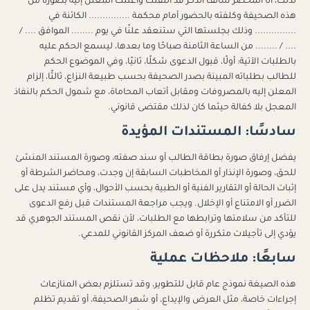
لذلك، أنا المحضر سالف الذكر قد انتقلت وأعلنت المعلن إليه بصورة من
هذه الصحيفة وكلفته بالحضور أمام محكمة ............... الكائنة في
............... وذلك بجلستها التي ستنعقد علنًا في يوم ........ الموافق .... /
.... / ........ من الساعة الثامنة صباحًا وما بعدها، ليسمع الحكم عليه
بالطلبات الآتية: أولًا، قبول الدعوى شكلًا، ثانيًا، وفي الموضوع الحكم
للطالب بطلباته المبينة بصدر الصحيفة بحسب طبيعة النزاع، ثالثًا، إلزام
المعلن إليه بالمصروفات ومقابل أتعاب المحاماة، مع شمول الحكم بالنفاذ
المعجل بلا كفالة حيثما كان لذلك مقتضى قانوني.
سادسًا: المستندات المؤيدة
يفضل إرفاق صورة بطاقة الطالب أو سند صفته، وصورة المستند المنشئ
للحق، وصورة الإنذار أو المخاطبات السابقة إن وجدت، ومحاضر الشرطة أو
إثبات الحالة أو التقارير الفنية أو الطبية بحسب الأحوال، وأي مستند يدل على
الضرر أو الامتناع أو الإخلال. ويجب مراجعة المستندات قبل رفع الدعوى
للتأكد من سلامتها وترابطها مع الطلبات، لأن نقص المستند الجوهري قد
يؤدي إلى تأجيلات متكررة أو ضعف المركز القانوني للمدعي.
سابعًا: ملاحظات عملية
هذه الصيغة نموذج عام قابل للتطوير، وقد تستلزم بعض المنازعات
إجراءات خاصة، مثل العرض والإيداع، أو شهر الصحيفة، أو تقديم تظلم