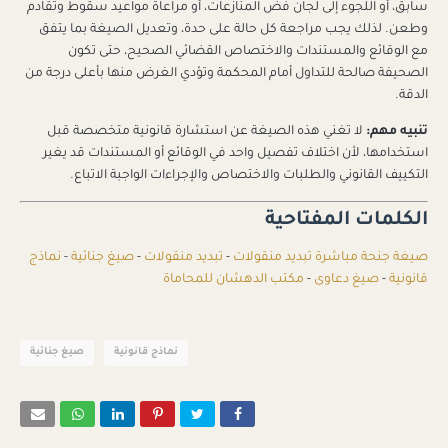
سابق، أو اللجوء إلى لجان فض المنازعات، أو مراعاة مواعيد سقوط وتقادم
وطعن. لذلك يجب مراجعة كل حالة على حدة، وتعديل الصيغة بما يتفق
مع الوقائع والمستندات والاختصاص القضائي الصحيح، حتى تكون
الصحيفة صالحة للتداول أمام المحكمة وتؤدي الغرض منها بأعلى درجة من
الدقة.
تنبيه مهم:
لا تغني هذه الصيغة عن استشارة قانونية متخصصة قبل
استخدامها، لأن اختلاف تفصيل واحد في الوقائع أو المستندات قد يغير
التكييف القانوني والطلبات والاختصاص والإجراءات الواجبة الاتباع.
الكلمات المفتاحية
صيغة جنحة مباشرة تبديد منقولات
-
تبديد منقولات
-
صيغ جنائية
-
نماذج
قانونية
-
صيغ دعاوى
-
مكتب الدهشان للمحاماة
نماذج قانونية
صيغ جنائية