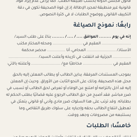
قانون مجلس الدولة بحسب طبيعة الطلب. كما يراعى عدم إيراد مواد
قانونية غير منطبقة لمجرد الإطالة، إذ إن قوة الصحيفة تكون في دقة
التكييف القانوني ووضوح الطلبات لا في كثرة النصوص.
رابعًا: نموذج الصياغة
إنه في يوم ........ الموافق .... / .... / ........
بناءً على طلب السيد/
........................ المقيم في ........................ ومحله المختار مكتب
الأستاذ/ ........................ المحامي، أنا ............... محضر محكمة
............... الجزئية قد انتقلت في تاريخه وأعلنت السيد/ ........................
المقيم في ........................ مخاطبًا مع/ ........................ وأعلنته بالآتي:
بموجب المستندات المرفقة، يداين الطالب أو يطالب المعلن إليه بالحق
محل هذه الصحيفة، وذلك على النحو الثابت من الأوراق. وحيث إن المعلن
إليه قد أخل بالتزامه أو امتنع عن الوفاء أو تعرض لحق الطالب أو تسبب في
ضرر مباشر، فقد أصبح من حق الطالب الرجوع عليه قضائيًا بطلب الحكم له
بطلباته. وقد ترتب على هذا السلوك ضرر مادي وأدبي أو قانوني يتمثل في
تعطيل انتفاع الطالب بحقه وإجباره على سلوك طريق التقاضي وما
يستتبعه من مصروفات وجهد ووقت.
خامسًا: الطلبات