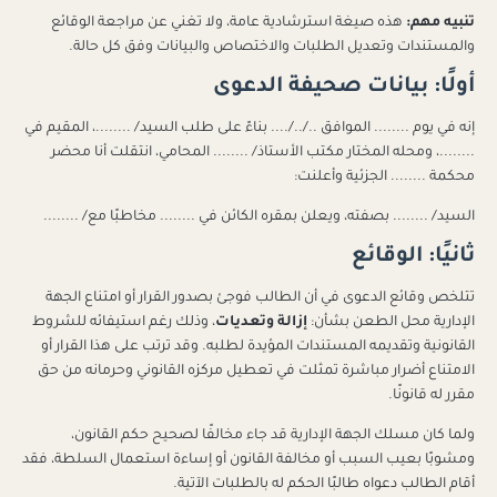
تنبيه مهم:
هذه صيغة استرشادية عامة، ولا تغني عن مراجعة الوقائع
والمستندات وتعديل الطلبات والاختصاص والبيانات وفق كل حالة.
أولًا: بيانات صحيفة الدعوى
إنه في يوم ........ الموافق ../../.... بناءً على طلب السيد/ ........، المقيم في
........، ومحله المختار مكتب الأستاذ/ ........ المحامي، انتقلت أنا محضر
محكمة ........ الجزئية وأعلنت:
السيد/ ........ بصفته، ويعلن بمقره الكائن في ........ مخاطبًا مع/ ........
ثانيًا: الوقائع
تتلخص وقائع الدعوى في أن الطالب فوجئ بصدور القرار أو امتناع الجهة
الإدارية محل الطعن بشأن:
إزالة وتعديات
، وذلك رغم استيفائه للشروط
القانونية وتقديمه المستندات المؤيدة لطلبه. وقد ترتب على هذا القرار أو
الامتناع أضرار مباشرة تمثلت في تعطيل مركزه القانوني وحرمانه من حق
مقرر له قانونًا.
ولما كان مسلك الجهة الإدارية قد جاء مخالفًا لصحيح حكم القانون،
ومشوبًا بعيب السبب أو مخالفة القانون أو إساءة استعمال السلطة، فقد
أقام الطالب دعواه طالبًا الحكم له بالطلبات الآتية.