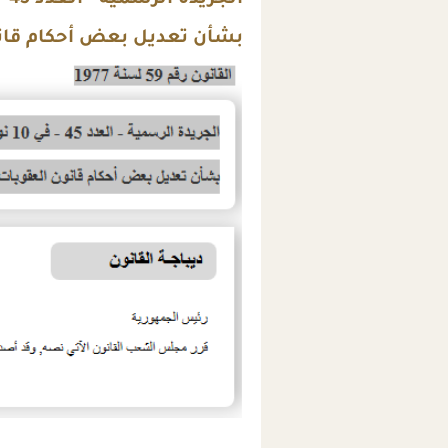
الجريدة الرسمية - العدد 45 - في 10 نوفمبر سنة 1977
بشأن تعديل بعض أحكام قان