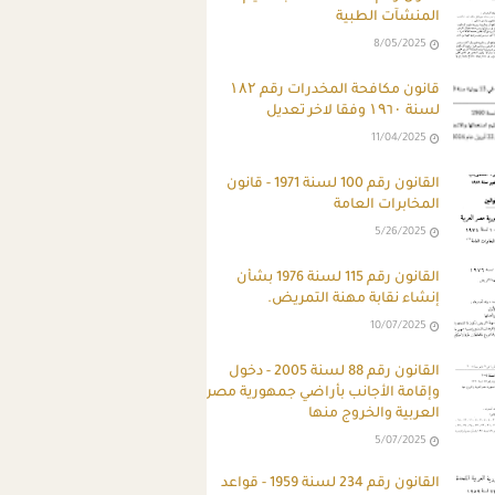
المنشآت الطبية
8/05/2025
قانون مكافحة المخدرات رقم ۱۸۲
لسنة ۱۹٦۰ وفقا لاخر تعديل
11/04/2025
القانون رقم 100 لسنة 1971 - قانون
المخابرات العامة
5/26/2025
القانون رقم 115 لسنة 1976 بشأن
إنشاء نقابة مهنة التمريض.
10/07/2025
القانون رقم 88 لسنة 2005 - دخول
وإقامة الأجانب بأراضي جمهورية مصر
العربية والخروج منها
يستبدل بالمواد 137 (فقرة أخيرة)، 241, 242, 316 مكرراً (ثانياً) من قانون العقوبات الصادر بالقانون رقم 58 لسنة
5/07/2025
عصي أو آلات أو أدوات أخرى أو بلغ الضرب أو الجرح درجة الجسامة المنصوص عليها في المادة 241 تكون العقوبة الحبس. مادة 241 - كل 
القانون رقم 234 لسنة 1959 - قواعد
ً مصرياً, ولا تجاوز مائة جنيه مصري. أما إذا صدر الضرب أو الجرح ع