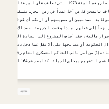
ب بالسجن كل من أخل عمداً في زمن الحرب بتنفيذ كل أو 
وقاية المدنيين أو تموينهم أو ارتكب أي غش في تنفيذ 
 راجعاً إلى فعلهم، وإذا وقعت الجريمة بقصد الإضرار بال
ضرار مالية، فقد أضاف المشروع إلى المادة المذكورة فق
ل الحكومة أو مصالحها على ألا تقل عما دخل ذمته نتيجة
 رقم 164 المؤرخ 14/ 12/ 1977 رجاء الموافقة عليه والسير في إجراءات إصداره. وزير العدل
قوانين