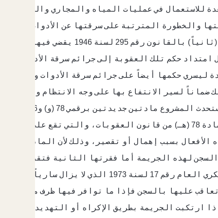
دة للاستعمال في عمليات المياه والمجاري والمملوكة ل
يتها والخطورة المترتبة على سرقتها عن الأدوات والمه
 امتداد حكم تلك العقوبة إلى جرائم سرقة الأدوات أو 
ة ليسري حكمها أيضاً على جرائم سرقة الأدوات والمهما
الجرائم المش
الأفعال الأخرى المبينة بالمادة 78 (هـ) من قانون العقوبات، و
يستعمل في
قم 78 (و) عقوبة السجن لهذه الجريمة أما فقرتها الثانية فتق