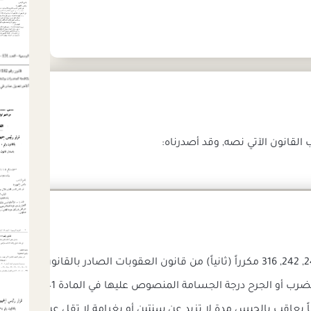
قانون الآتي نصه, وقد أصدرناه:
يعاقب بالحبس مدة لا تزيد عن سنتين أو بغرامة لا تقل عن عشرين جنيها