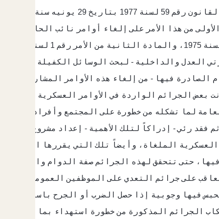
4، 7 
ي العدل والداخلية - لبحث الوسائل الكفيلة بالحد من 
 الصادرة فيها - من إلغاء هذه الأوامر المشار إليها،
ت بعض الجرائم الواردة في الأوامر العسكرية الملغاة، 
امة لما تشكله من خطورة على المجتمع وأفراده وأمواله 
م فقد رئي - إدراكاً لتلك الأهمية - إعداد مشروع القا
العسكرية الملغاة، وأيضاً تلك التي يقررها البعض الآخر
13 و241 و242 التي تعاقب على جرائم التعدي على الموظفين العم
لحبس فيها وجوبية إذا حصل الضرب أو الجرح باستعمال أسلح