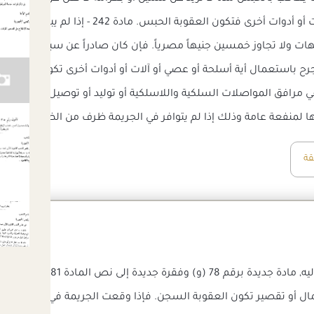
باستعمال أية أسلحة أو عصي أو آلات
ت ولا تجاوز خمسين جنيهاً مصرياً. فإن كان صادراً عن سبق إصرار أو 
رافق المواصلات السلكية واللاسلكية أو توليد أو توصيل التيار الكهر
لمنفعة عامة وذلك إذا لم يتوافر في الجريمة ظرف من الظروف المشددة المن
قة
ال أو تقصير تكون العقوبة السجن. فإذا وقعت الجريمة في زمن حرب تك