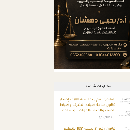
مشاركات شائعة
ِالقانون رقم 123 لسنة 1981 - إصدار
قانون خدمة ضباط الشرف وضباط
الصف والجنود بالقوات المسلحة.
6/14/2025
قانون رقم 51 لسنة 1981 بتنظيم